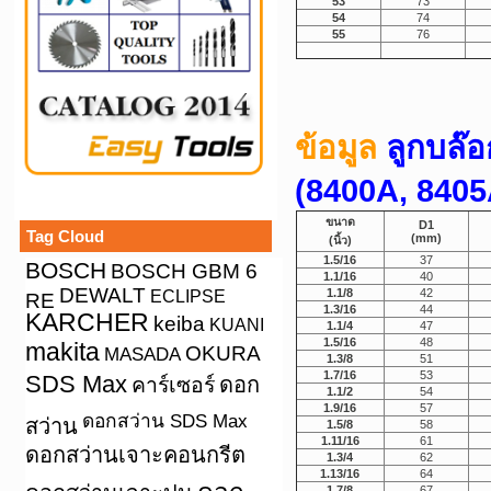
53
73
54
74
55
76
ข้อมูล
ลูกบล๊อ
(8400A, 8405
ขนาด
D1
Tag Cloud
(mm)
(นิ้ว)
1.5/16
37
BOSCH
BOSCH GBM 6
1.1/16
40
DEWALT
1.1/8
42
ECLIPSE
RE
1.3/16
44
KARCHER
keiba
KUANI
1.1/4
47
1.5/16
48
makita
OKURA
MASADA
1.3/8
51
1.7/16
53
SDS Max
คาร์เซอร์
ดอก
1.1/2
54
1.9/16
57
ดอกสว่าน SDS Max
สว่าน
1.5/8
58
1.11/16
61
ดอกสว่านเจาะคอนกรีต
1.3/4
62
1.13/16
64
1.7/8
67