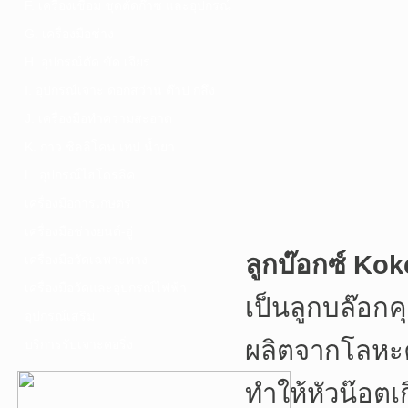
F. เครื่องเชื่อม ชุดตัดก๊าซ และอุปกรณ์
G. เครื่องมือช่าง
H. อุปกรณ์ตัด ขัด เจียร
I. อุปกรณ์เจาะ ดอกสว่าน ต๊าป กลึง
J. เครื่องมือทำความสะอาด
K. กาว ซิลลิโคน เทป น้ำยา
L. อุปกรณ์ไฮโดรลิค
เครื่องมือการเกษตร
เครื่องมือช่างยนต์-อู่
ลูกบ๊อกซ์ Kok
เครื่องมือวัดเฉพาะทาง
เครื่องมือวัดและอุปกรณ์ไฟฟ้า
เป็นลูกบล๊อก
อุปกรณ์เสริม
ผลิตจากโลหะ
บริการรับเจาะคอริ่ง
ทำให้หัวน๊อตเ