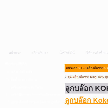
หน้าแรก
เกี่ยวกับเรา
CATALOG
วิธีการสั่งซื้
หมวดหมู่สินค้า
หน้าแรก
>
G. เครื่องมือช่าง
> ล
A. เครื่องมือไฟฟ้า
«
ชุดเครื่องมือช่าง King Tony
B. ปั๊มน้ำและอุปกรณ์
ลูกบล๊อก KO
C. เครื่องมือลมและปั๊มลม
D. เครื่องมือก่อสร้าง-เครื่องมืออุตสาหกรรม
ลูกบล๊อก Koke
E. อุปกรณ์ขนย้าย รอก แม่แรง ลูกล้อ