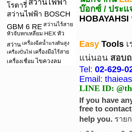
สว่านไฟฟ้า
โรตารี่
บ๊อกซ์ / ประแ
สว่านไฟฟ้า BOSCH
HOBAYAHSI
สว่านไร้สาย
GBM 6 RE
หัว
หัวจับหกเหลี่ยม HEX
Easy
Tools
เ
เครื่องฉีดน้ำแรงดันสูง
สว่าน
เครื่องมือไร้สาย
เครื่องปั่นไฟ
แน่นอน
สอบถา
ไขควงลม
เครื่องเชื่อม
Tel:
02-629-0
Email: thaie
LINE ID: @tha
If you have an
free to contac
help you.
ราย