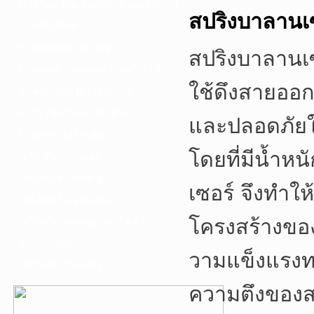
F. เครื่องเชื่อม ชุดตัดก๊าซ และอุปกรณ์
สปริงบาลาน
G. เครื่องมือช่าง
H. อุปกรณ์ตัด ขัด เจียร
สปริงบาลานเซอ
I. อุปกรณ์เจาะ ดอกสว่าน ต๊าป กลึง
ใช้ดึงสายออก
J. เครื่องมือทำความสะอาด
K. กาว ซิลลิโคน เทป น้ำยา
และปลอดภัยใ
L. อุปกรณ์ไฮโดรลิค
โดยที่มีน้ำหน
เครื่องมือการเกษตร
เครื่องมือช่างยนต์-อู่
เซอร์ จึงทำใ
เครื่องมือวัดเฉพาะทาง
โครงสร้างของ
เครื่องมือวัดและอุปกรณ์ไฟฟ้า
อุปกรณ์เสริม
วามแข็งแรง
บริการรับเจาะคอริ่ง
ความตึงของส