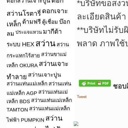
ดอก
ดอกสว่านเจาะปูน
*
บริษัทขอสงว
ดอกเจาะ
สว่านโรตารี่
ละเอียดสินค้า
ด้ามฟรี
บ๊อก
ตู้เชื่อม
เหล็ก
**
บริษัทไม่รับ
มากีต้า
ประแจแหวน
ลม
สว่าน
พลาด ภาพใช้
ระบบ HEX
สว่าน
สว่านขาแม่
กระแทกไร้สาย
สว่านเจาะ
เหล็ก OKURA
สว่านเจาะปูน
ทำลาย
สว่านแท่นแม่เหล็ก
สว่านแท่น
ชอบสิ
สว่านแท่นแม่
แม่เหล็ก AGP
Tweet
สว่านแท่นแม่เหล็ก
เหล็ก BDS
สว่านแท่นแม่เหล็ก
TAMTON
สว่าน
ไฟฟ้า PUMPKIN