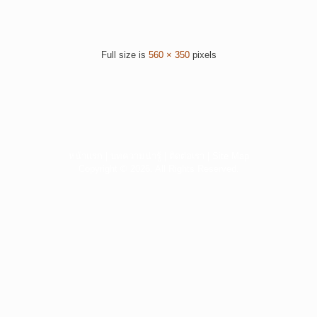
Full size is
560 × 350
pixels
หน้าแรก
|
บทความน่ารู้
|
ติดต่อเรา
|
Site Map
Copyright © 2026. All Rights Reserved.