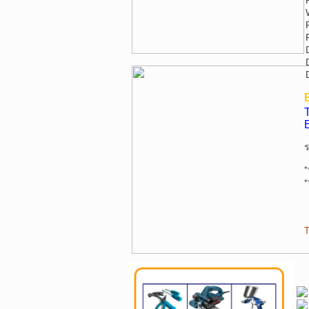
T
*
*
T