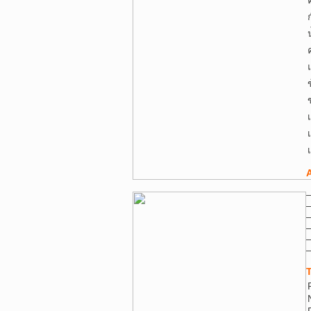
–
–
–
–
–
–