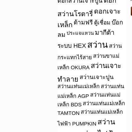
ดอก
ดอกสว่านเจาะปูน
ดอกเจาะ
สว่านโรตารี่
ด้ามฟรี
บ๊อก
ตู้เชื่อม
เหล็ก
มากีต้า
ประแจแหวน
ลม
สว่าน
ระบบ HEX
สว่าน
สว่านขาแม่
กระแทกไร้สาย
สว่านเจาะ
เหล็ก OKURA
สว่านเจาะปูน
ทำลาย
สว่านแท่นแม่เหล็ก
สว่านแท่น
สว่านแท่นแม่
แม่เหล็ก AGP
สว่านแท่นแม่เหล็ก
เหล็ก BDS
สว่านแท่นแม่เหล็ก
TAMTON
สว่าน
ไฟฟ้า PUMPKIN