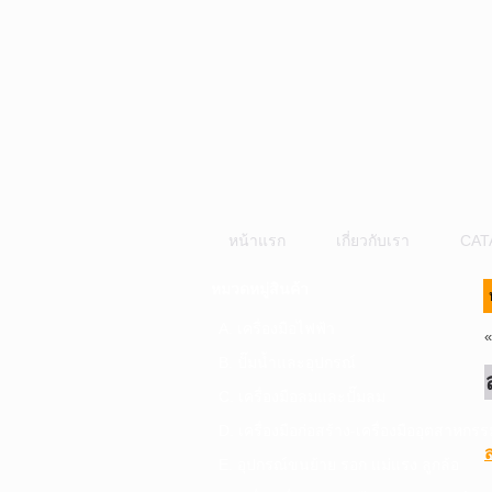
หน้าแรก
เกี่ยวกับเรา
CAT
หมวดหมู่สินค้า
A. เครื่องมือไฟฟ้า
B. ปั๊มน้ำและอุปกรณ์
C. เครื่องมือลมและปั๊มลม
D. เครื่องมือก่อสร้าง-เครื่องมืออุตสาหกรร
E. อุปกรณ์ขนย้าย รอก แม่แรง ลูกล้อ