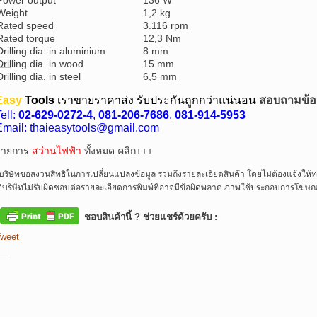
Power output
136 W
Weight
1,2 kg
Rated speed
3.116 rpm
Rated torque
12,3 Nm
Drilling dia. in aluminium
8 mm
Drilling dia. in wood
15 mm
Drilling dia. in steel
6,5 mm
Easy
Tools
เราขายราคา
ส่ง รับประกันถูกกว่าแน่นอน
สอบถามข้อมู
ell:
02-629-0272-4
,
081-206-7686
,
081-914-5953
Email: thaieasytools@gmail.com
รายการ
สว่านไฟฟ้า
ทั้งหมด คลิก+++
บริษัทขอสงวนสิทธิในการเปลี่ยนแปลงข้อมูล รวมถึงรายละเอียดสินค้า โดยไม่ต้องแจ้งให้
*บริษัทไม่รับผิดชอบต่อรายละเอียดการพิมพ์ที่อาจมีข้อผิดพลาด ภาพใช้ประกอบการโฆษณา
ชอบสินค้านี้ ? ช่วยแชร์ด้วยครับ :
weet