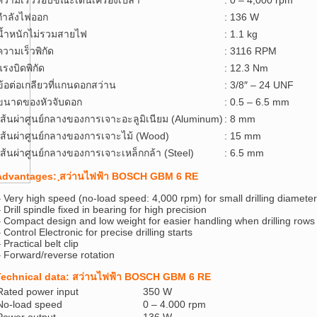
ความเร็วรอบขณะเดินเครื่องเปล่า
: 0 – 4,000 rpm
กำลังไฟออก
: 136 W
น้ำหนักไม่รวมสายไฟ
: 1.1 kg
ความเร็วพิกัด
: 3116 RPM
แรงบิดพิกัด
: 12.3 Nm
ข้อต่อเกลียวที่แกนดอกสว่าน
: 3/8″ – 24 UNF
ขนาดของหัวจับดอก
: 0.5 – 6.5 mm
เส้นผ่าศูนย์กลางของการเจาะอะลูมิเนียม (Aluminum)
: 8 mm
เส้นผ่าศูนย์กลางของการเจาะไม้ (Wood)
: 15 mm
เส้นผ่าศูนย์กลางของการเจาะเหล็กกล้า (Steel)
: 6.5 mm
Advantages: ฺสว่านไฟฟ้า BOSCH GBM 6 RE
 Very high speed (no-load speed: 4,000 rpm) for small drilling diamete
 Drill spindle fixed in bearing for high precision
 Compact design and low weight for easier handling when drilling rows 
 Control Electronic for precise drilling starts
 Practical belt clip
 Forward/reverse rotation
Technical data: สว่านไฟฟ้า BOSCH GBM 6 RE
Rated power input
350 W
No-load speed
0 – 4.000 rpm