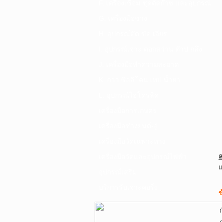
F. เครื่องเชื่อม ชุดตัดก๊าซ และอุปกรณ์
G. เครื่องมือช่าง
H. อุปกรณ์ตัด ขัด เจียร
I. อุปกรณ์เจาะ ดอกสว่าน ต๊าป กลึง
J. เครื่องมือทำความสะอาด
K. กาว ซิลลิโคน เทป น้ำยา
L. อุปกรณ์ไฮโดรลิค
เครื่องมือการเกษตร
เครื่องมือช่างยนต์-อู่
เครื่องมือวัดเฉพาะทาง
เครื่องมือวัดและอุปกรณ์ไฟฟ้า
อุปกรณ์เสริม
บริการรับเจาะคอริ่ง