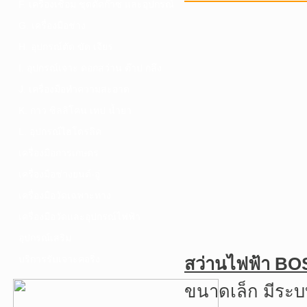
F. เครื่องเชื่อม ชุดตัดก๊าซ และอุปกรณ์
G. เครื่องมือช่าง
H. อุปกรณ์ตัด ขัด เจียร
I. อุปกรณ์เจาะ ดอกสว่าน ต๊าป กลึง
J. เครื่องมือทำความสะอาด
K. กาว ซิลลิโคน เทป น้ำยา
L. อุปกรณ์ไฮโดรลิค
เครื่องมือการเกษตร
เครื่องมือช่างยนต์-อู่
เครื่องมือวัดเฉพาะทาง
เครื่องมือวัดและอุปกรณ์ไฟฟ้า
อุปกรณ์เสริม
บริการรับเจาะคอริ่ง
สว่านไฟฟ้า B
ขนาดเล็ก มีระบ