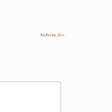
หินเจียรนัย_2N
»