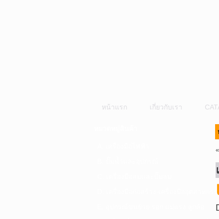
หน้าแรก
เกี่ยวกับเรา
CAT
หมวดหมู่สินค้า
A. เครื่องมือไฟฟ้า
B. ปั๊มน้ำและอุปกรณ์
C. เครื่องมือลมและปั๊มลม
D. เครื่องมือก่อสร้าง-เครื่องมืออุตสาหกรร
E. อุปกรณ์ขนย้าย รอก แม่แรง ลูกล้อ