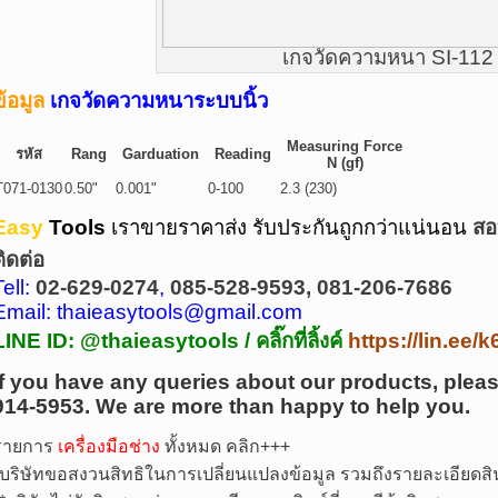
เกจวัดความหนา SI-112
ข้อมูล
เกจวัดความหนาระบบนิ้ว
Measuring Force
รหัส
Rang
Garduation
Reading
N (gf)
T071-0130
0.50"
0.001"
0-100
2.3 (230)
Easy
Tools
เราขายราคาส่ง รับประกันถูกกว่าแน่นอน
สอ
ติดต่อ
Tell:
02-629-0274
,
085-528-9593, 081-206-7686
Email: thaieasytools@gmail.com
LINE ID: @thaieasytools /
คลิ๊กที่ลิ้งค์
https://lin.ee
If you have any queries about our products, pleas
914-5953.
We are more than happy to help you.
รายการ
เครื่องมือช่าง
ทั้งหมด คลิก+++
บริษัทขอสงวนสิทธิในการเปลี่ยนแปลงข้อมูล รวมถึงรายละเอียดสิน