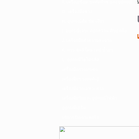
F. เครื่องเชื่อม ชุดตัดก๊าซ และอุปกรณ์
G. เครื่องมือช่าง
H. อุปกรณ์ตัด ขัด เจียร
I. อุปกรณ์เจาะ ดอกสว่าน ต๊าป กลึง
J. เครื่องมือทำความสะอาด
K. กาว ซิลลิโคน เทป น้ำยา
L. อุปกรณ์ไฮโดรลิค
เครื่องมือการเกษตร
เครื่องมือช่างยนต์-อู่
เครื่องมือวัดเฉพาะทาง
เครื่องมือวัดและอุปกรณ์ไฟฟ้า
อุปกรณ์เสริม
บริการรับเจาะคอริ่ง