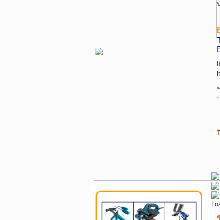
น
T
I
*
*
T
Lo