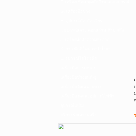
F. เครื่องเชื่อม ชุดตัดก๊าซ และอุปกรณ์
G. เครื่องมือช่าง
H. อุปกรณ์ตัด ขัด เจียร
I. อุปกรณ์เจาะ ดอกสว่าน ต๊าป กลึง
J. เครื่องมือทำความสะอาด
K. กาว ซิลลิโคน เทป น้ำยา
L. อุปกรณ์ไฮโดรลิค
เครื่องมือการเกษตร
เครื่องมือช่างยนต์-อู่
เ
เครื่องมือวัดเฉพาะทาง
ม
เครื่องมือวัดและอุปกรณ์ไฟฟ้า
พ
อุปกรณ์เสริม
บริการรับเจาะคอริ่ง