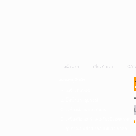
หน้าแรก
เกี่ยวกับเรา
CAT
หมวดหมู่สินค้า
A. เครื่องมือไฟฟ้า
B. ปั๊มน้ำและอุปกรณ์
C. เครื่องมือลมและปั๊มลม
D. เครื่องมือก่อสร้าง-เครื่องมืออุตสาหกรร
E. อุปกรณ์ขนย้าย รอก แม่แรง ลูกล้อ