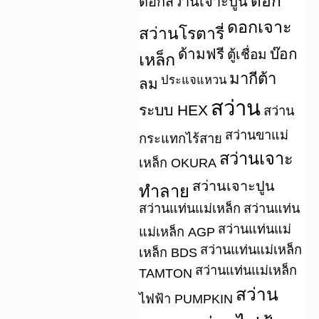
ดอก
ดอกสว่านเจาะปูน
ดอกเจาะ
สว่านโรตารี่
ด้ามฟรี
บ๊อก
ตู้เชื่อม
เหล็ก
มากีต้า
ประแจแหวน
ลม
สว่าน
ระบบ HEX
สว่าน
สว่านขาแม่
กระแทกไร้สาย
สว่านเจาะ
เหล็ก OKURA
สว่านเจาะปูน
ทำลาย
สว่านแท่นแม่เหล็ก
สว่านแท่น
สว่านแท่นแม่
แม่เหล็ก AGP
สว่านแท่นแม่เหล็ก
เหล็ก BDS
สว่านแท่นแม่เหล็ก
TAMTON
สว่าน
ไฟฟ้า PUMPKIN