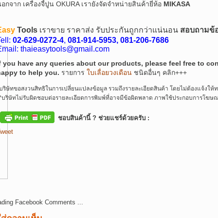
อกจาก เครื่องจี้ปูน OKURA เรายังจัดจำหน่ายสินค้ายี่ห้อ
MIKASA
Easy
Tools
เราขาย ราคาส่ง รับประกันถูกกว่าแน่นอน
สอบถามข้อมู
ell:
02-629-0272-4
,
081-914-5953,
081-206-7686
Email: thaieasytools@gmail.com
f you have any queries about our products, please feel free to c
happy to help you.
รายการ
ใบเลื่อยวงเดือน
ชนิดอื่นๆ คลิก+++
บริษัทขอสงวนสิทธิในการเปลี่ยนแปลงข้อมูล รวมถึงรายละเอียดสินค้า โดยไม่ต้องแจ้งให้
*บริษัทไม่รับผิดชอบต่อรายละเอียดการพิมพ์ที่อาจมีข้อผิดพลาด ภาพใช้ประกอบการโฆษณา
ชอบสินค้านี้ ? ช่วยแชร์ด้วยครับ :
weet
ading Facebook Comments ...