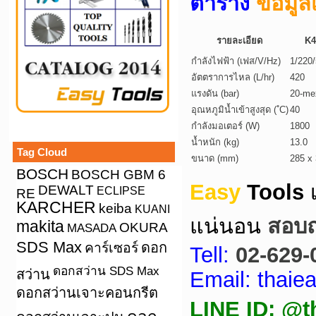
ตาราง
ข้อมูล
รายละเอียด
K4
กำลังไฟฟ้า (เฟส/V/Hz)
1/220
อัตตราการไหล (L/hr)
420
แรงดัน (bar)
20-me
อุณหภูมิน้ำเข้าสูงสุด ( ํC)
40
กำลังมอเตอร์ (W)
1800
น้ำหนัก (kg)
13.0
Tag Cloud
ขนาด (mm)
285 x
BOSCH
BOSCH GBM 6
Easy
Tools
DEWALT
ECLIPSE
RE
KARCHER
keiba
KUANI
แน่นอน
สอบถา
makita
OKURA
MASADA
SDS Max
คาร์เซอร์
ดอก
Tell:
02-629-
ดอกสว่าน SDS Max
สว่าน
Email: thai
ดอกสว่านเจาะคอนกรีต
LINE ID: @t