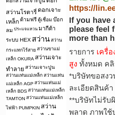
ดอก
ดอกสว่านเจาะปูน
https://lin.
ดอกเจาะ
สว่านโรตารี่
If you have
ด้ามฟรี
บ๊อก
ตู้เชื่อม
เหล็ก
please feel 
มากีต้า
ประแจแหวน
ลม
more than h
สว่าน
ระบบ HEX
สว่าน
สว่านขาแม่
กระแทกไร้สาย
รายการ
เครื่
สว่านเจาะ
เหล็ก OKURA
สูง
ทั้งหมด คล
สว่านเจาะปูน
ทำลาย
*
บริษัทขอสงว
สว่านแท่นแม่เหล็ก
สว่านแท่น
สว่านแท่นแม่
แม่เหล็ก AGP
ละเอียดสินค้า
สว่านแท่นแม่เหล็ก
เหล็ก BDS
สว่านแท่นแม่เหล็ก
TAMTON
**
บริษัทไม่รับ
สว่าน
ไฟฟ้า PUMPKIN
พลาด ภาพใช้