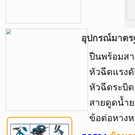
อุปกรณ์มาต
ปืนพร้อมสา
หัวฉีดแรงดั
หัวฉีดระบิด
สายดูดน้ำ
ข้อต่อหางห