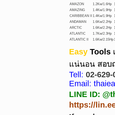
AMAZON
1.2Kw/1.6Hp
AMAZING
1.4Kw/1.9Hp
CARIBBEAN II
1.4Kw/1.9Hp
ANDAMAN
1.6Kw/2.2Hp
ARCTIC
1.6Kw/2.2Hp
ATLANTIC
1.7Kw/2.3Hp
ATLANTIC II
1.6Kw/2.15Hp
Easy
Tools
แน่นอน
สอบถา
Tell:
02-629-
Email: thai
LINE ID: @t
https://lin.