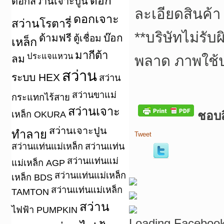
ดอก
ดอกสว่านเจาะปูน
ละเอียดสินค้า
ดอกเจาะ
สว่านโรตารี่
**
บริษัทไม่รับ
ด้ามฟรี
บ๊อก
ตู้เชื่อม
เหล็ก
มากีต้า
ประแจแหวน
ลม
พลาด ภาพใช้
สว่าน
ระบบ HEX
สว่าน
สว่านขาแม่
กระแทกไร้สาย
สว่านเจาะ
ชอบสิ
เหล็ก OKURA
สว่านเจาะปูน
ทำลาย
Tweet
สว่านแท่นแม่เหล็ก
สว่านแท่น
สว่านแท่นแม่
แม่เหล็ก AGP
สว่านแท่นแม่เหล็ก
เหล็ก BDS
สว่านแท่นแม่เหล็ก
TAMTON
สว่าน
ไฟฟ้า PUMPKIN
Loading Facebook