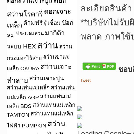
ดอก
ดอกสว่านเจาะปูน
ละเอียดสินค้า
ดอกเจาะ
สว่านโรตารี่
**
บริษัทไม่รับ
ด้ามฟรี
บ๊อก
ตู้เชื่อม
เหล็ก
มากีต้า
ประแจแหวน
ลม
พลาด ภาพใช้
สว่าน
ระบบ HEX
สว่าน
สว่านขาแม่
กระแทกไร้สาย
สว่านเจาะ
ชอบสิ
เหล็ก OKURA
สว่านเจาะปูน
ทำลาย
Tweet
สว่านแท่นแม่เหล็ก
สว่านแท่น
สว่านแท่นแม่
แม่เหล็ก AGP
สว่านแท่นแม่เหล็ก
เหล็ก BDS
สว่านแท่นแม่เหล็ก
TAMTON
สว่าน
ไฟฟ้า PUMPKIN
Loading Google+ 