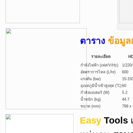
ตาราง
ข้อมูล
รายละเอียด
HD
กำลังไฟฟ้า (เฟส/V/Hz)
1/220
อัตตราการไหล (L/hr)
600
แรงดัน (bar)
15-15
อุณหภูมิน้ำเข้าสูงสุด ( ํC)
60
กำลังมอเตอร์ (W)
5.2
น้ำหนัก (kg)
44.7
ขนาด (mm)
799 x
Easy
Tools