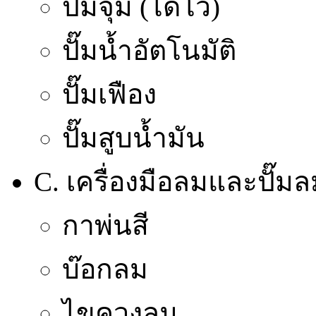
ปั๊มจุ่ม (ไดโว่)
ปั๊มน้ำอัตโนมัติ
ปั๊มเฟือง
ปั๊มสูบน้ำมัน
C. เครื่องมือลมและปั๊ม
กาพ่นสี
บ๊อกลม
ไขควงลม