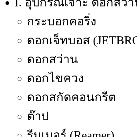
I. อุปกรณ์เจาะ ดอกสว่า
กระบอกคอริ่ง
ดอกเจ็ทบอส (JETB
ดอกสว่าน
ดอกไขควง
ดอกสกัดคอนกรีต
ต๊าป
รีมเมอร์ (Reamer)