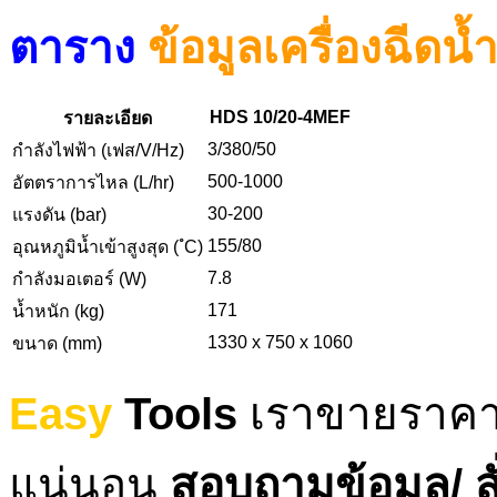
ตาราง
ข้อมูลเครื่องฉีด
HDS 10/20-4MEF
รายละเอียด
3/380/50
กำลังไฟฟ้า (เฟส/V/Hz)
500-1000
อัตตราการไหล (L/hr)
30-200
แรงดัน (bar)
155/80
อุณหภูมิน้ำเข้าสูงสุด ( ํC)
7.8
กำลังมอเตอร์ (W)
171
น้ำหนัก (kg)
1330 x 750 x 1060
ขนาด (mm)
Easy
Tools
เราขายราคาส
แน่นอน
สอบถามข้อมูล/ สั่