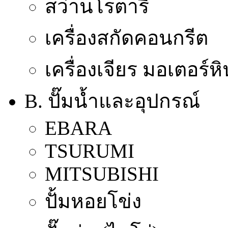
สว่านโรตารี่
เครื่องสกัดคอนกรีต
เครื่องเจียร มอเตอร์ห
B. ปั๊มน้ำและอุปกรณ์
EBARA
TSURUMI
MITSUBISHI
ปั้มหอยโข่ง