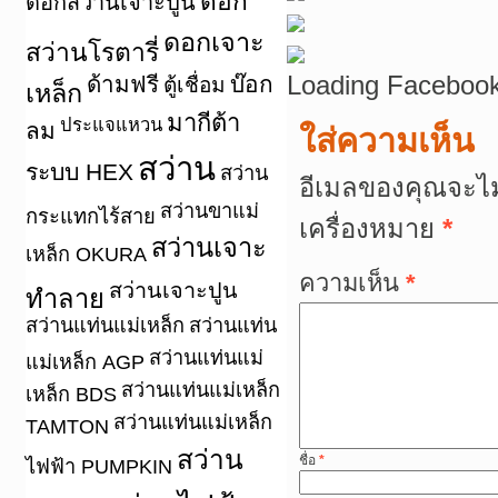
ดอก
ดอกสว่านเจาะปูน
ดอกเจาะ
สว่านโรตารี่
Loading Facebook
ด้ามฟรี
บ๊อก
ตู้เชื่อม
เหล็ก
มากีต้า
ประแจแหวน
ลม
ใส่ความเห็น
สว่าน
ระบบ HEX
สว่าน
อีเมลของคุณจะไม
สว่านขาแม่
กระแทกไร้สาย
เครื่องหมาย
*
สว่านเจาะ
เหล็ก OKURA
ความเห็น
*
สว่านเจาะปูน
ทำลาย
สว่านแท่นแม่เหล็ก
สว่านแท่น
สว่านแท่นแม่
แม่เหล็ก AGP
สว่านแท่นแม่เหล็ก
เหล็ก BDS
สว่านแท่นแม่เหล็ก
TAMTON
สว่าน
ชื่อ
*
ไฟฟ้า PUMPKIN