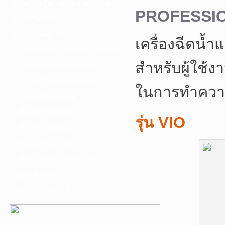
F. เครื่องเชื่อม ชุดตัดก๊าซ และอุปกรณ์
PROFESSI
G. เครื่องมือช่าง
H. อุปกรณ์ตัด ขัด เจียร
เครื่องฉีดน
I. อุปกรณ์เจาะ ดอกสว่าน ต๊าป กลึง
สำหรับผู้ใช้งา
J. เครื่องมือทำความสะอาด
K. กาว ซิลลิโคน เทป น้ำยา
ในการทำความ
L. อุปกรณ์ไฮโดรลิค
เครื่องมือการเกษตร
รุ่น VIO
เครื่องมือช่างยนต์-อู่
เครื่องมือวัดเฉพาะทาง
เครื่องมือวัดและอุปกรณ์ไฟฟ้า
อุปกรณ์เสริม
บริการรับเจาะคอริ่ง