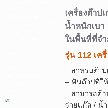
F. เครื่องเชื่อม ชุดตัดก๊าซ และอุปกรณ์
G. เครื่องมือช่าง
เครื่องต๊าป
H. อุปกรณ์ตัด ขัด เจียร
น้ำหนักเบา
I. อุปกรณ์เจาะ ดอกสว่าน ต๊าป กลึง
J. เครื่องมือทำความสะอาด
ในพื้นที่ที่จำ
K. กาว ซิลลิโคน เทป น้ำยา
L. อุปกรณ์ไฮโดรลิค
รุ่น 112 เคร
เครื่องมือการเกษตร
เครื่องมือช่างยนต์-อู่
– สำหรับต๊าป
เครื่องมือวัดเฉพาะทาง
เครื่องมือวัดและอุปกรณ์ไฟฟ้า
– ฟันต๊าปที่ใ
อุปกรณ์เสริม
บริการรับเจาะคอริ่ง
– สามารถต๊า
จ่ายแก๊ส / น