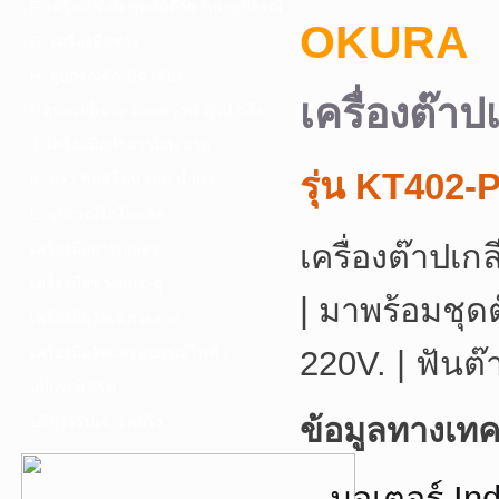
F. เครื่องเชื่อม ชุดตัดก๊าซ และอุปกรณ์
OKURA
G. เครื่องมือช่าง
H. อุปกรณ์ตัด ขัด เจียร
เครื่องต๊
I. อุปกรณ์เจาะ ดอกสว่าน ต๊าป กลึง
J. เครื่องมือทำความสะอาด
รุ่น KT402-P
K. กาว ซิลลิโคน เทป น้ำยา
L. อุปกรณ์ไฮโดรลิค
เครื่องต๊าปเ
เครื่องมือการเกษตร
เครื่องมือช่างยนต์-อู่
| มาพร้อมชุด
เครื่องมือวัดเฉพาะทาง
เครื่องมือวัดและอุปกรณ์ไฟฟ้า
220V. | ฟันต๊
อุปกรณ์เสริม
ข้อมูลทางเทค
บริการรับเจาะคอริ่ง
มอเตอร์ In