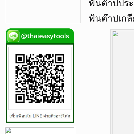
ฟันต๊าปประป
ฟันต๊าปเกล