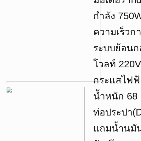
กำลัง 750
ความเร็วก
ระบบย้อน
โวลท์ 220
กระแสไฟฟ้
น้ำหนัก 68 
ท่อประปา(De
แถมน้ำนมั