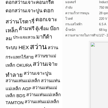
ดอกสว่านเจาะคอนกรีต
มอเตอร์
Induct
กำลัง
750 W
ดอก
ดอกสว่านเจาะปูน
ความเร็วการหมุน
28 rp
ดอกเจาะ
โวลท์
220 V
สว่านโรตารี่
กระแสไฟฟ้า
6.5 A
ด้ามฟรี
บ๊อก
ตู้เชื่อม
เหล็ก
น้ำหนัก
68 kg
ความสามารถในการต๊าป
1/2"- 
มากีต้า
ประแจแหวน
ลม
สว่าน
ระบบ HEX
สว่าน
สว่านขาแม่
กระแทกไร้สาย
สว่านเจาะ
เหล็ก OKURA
สว่านเจาะปูน
ทำลาย
สว่านแท่นแม่เหล็ก
สว่านแท่น
สว่านแท่นแม่
แม่เหล็ก AGP
สว่านแท่นแม่เหล็ก
เหล็ก BDS
สว่านแท่นแม่เหล็ก
TAMTON