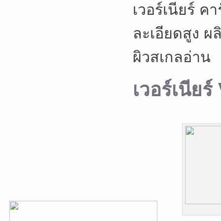
F. เครื่องเชื่อม ชุดตัดก๊าซ และอุปกรณ์
เวอร์เนียร์ ค
G. เครื่องมือช่าง
ละเอียดสูง ผ
H. อุปกรณ์ตัด ขัด เจียร
I. อุปกรณ์เจาะ ดอกสว่าน ต๊าป กลึง
ผิวสเกลอ่าน
J. เครื่องมือทำความสะอาด
K. กาว ซิลลิโคน เทป น้ำยา
เวอร์เนียร์
L. อุปกรณ์ไฮโดรลิค
เครื่องมือการเกษตร
เครื่องมือช่างยนต์-อู่
เครื่องมือวัดเฉพาะทาง
เครื่องมือวัดและอุปกรณ์ไฟฟ้า
อุปกรณ์เสริม
บริการรับเจาะคอริ่ง