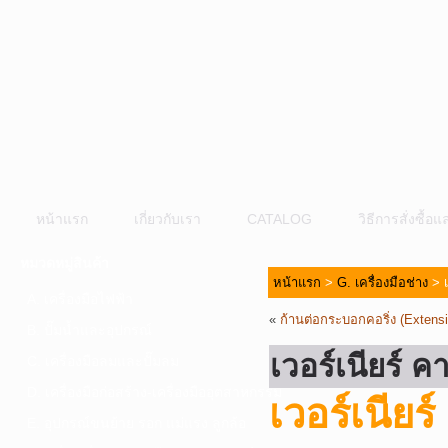
หน้าแรก
เกี่ยวกับเรา
CATALOG
วิธีการสั่งซื้
หมวดหมู่สินค้า
หน้าแรก
>
G. เครื่องมือช่าง
> เ
A. เครื่องมือไฟฟ้า
«
ก้านต่อกระบอกคอริ่ง (Extensi
B. ปั๊มน้ำและอุปกรณ์
เวอร์เนียร์ 
C. เครื่องมือลมและปั๊มลม
D. เครื่องมือก่อสร้าง-เครื่องมืออุตสาหกรรม
เวอร์เนีย
E. อุปกรณ์ขนย้าย รอก แม่แรง ลูกล้อ