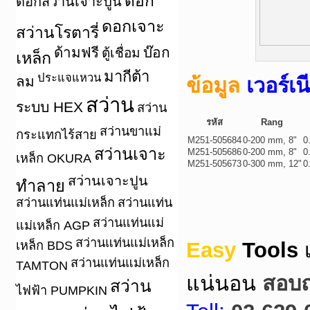
ดอก
ดอกสว่านเจาะปูน
ดอกเจาะ
สว่านโรตารี่
ด้ามฟรี
บ๊อก
ตู้เชื่อม
เหล็ก
มากีต้า
ประแจแหวน
ลม
ข้อมูล
เวอร์เ
สว่าน
ระบบ HEX
สว่าน
รหัส
Rang
สว่านขาแม่
กระแทกไร้สาย
M251-505684
0-200 mm, 8"
0
สว่านเจาะ
M251-505686
0-200 mm, 8"
0
เหล็ก OKURA
M251-505673
0-300 mm, 12"
0
สว่านเจาะปูน
ทำลาย
สว่านแท่นแม่เหล็ก
สว่านแท่น
สว่านแท่นแม่
แม่เหล็ก AGP
สว่านแท่นแม่เหล็ก
Easy
Tools
เหล็ก BDS
สว่านแท่นแม่เหล็ก
TAMTON
แน่นอน
สอบถา
สว่าน
ไฟฟ้า PUMPKIN