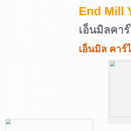
F. เครื่องเชื่อม ชุดตัดก๊าซ และอุปกรณ์
End Mill
G. เครื่องมือช่าง
H. อุปกรณ์ตัด ขัด เจียร
เอ็นมิลคาร
I. อุปกรณ์เจาะ ดอกสว่าน ต๊าป กลึง
J. เครื่องมือทำความสะอาด
เอ็นมิล คาร์
K. กาว ซิลลิโคน เทป น้ำยา
L. อุปกรณ์ไฮโดรลิค
เครื่องมือการเกษตร
เครื่องมือช่างยนต์-อู่
เครื่องมือวัดเฉพาะทาง
เครื่องมือวัดและอุปกรณ์ไฟฟ้า
อุปกรณ์เสริม
บริการรับเจาะคอริ่ง