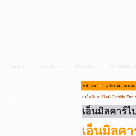
หน้าแรก
เกี่ยวกับเรา
CATALOG
วิธีการสั่งซื้
หมวดหมู่สินค้า
หน้าแรก
>
I. อุปกรณ์เจาะ ดอก
A. เครื่องมือไฟฟ้า
«
เอ็นมิลคาร์ไบด์ Carbide End 
B. ปั๊มน้ำและอุปกรณ์
เอ็นมิลคาร์ไ
C. เครื่องมือลมและปั๊มลม
D. เครื่องมือก่อสร้าง-เครื่องมืออุตสาหกรรม
เอ็นมิลคา
E. อุปกรณ์ขนย้าย รอก แม่แรง ลูกล้อ