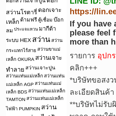
LINE ID: @t
ดอก
ดอกสว่านเจาะปูน
ดอกเจาะ
https://lin.
สว่านโรตารี่
ด้ามฟรี
บ๊อก
ตู้เชื่อม
เหล็ก
If you have
มากีต้า
ประแจแหวน
ลม
please feel 
สว่าน
ระบบ HEX
more than h
สว่าน
สว่านขาแม่
กระแทกไร้สาย
รายการ
อุปกร
สว่านเจาะ
เหล็ก OKURA
คลิก+++
สว่านเจาะปูน
ทำลาย
สว่านแท่นแม่เหล็ก
สว่านแท่น
*
บริษัทขอสงว
สว่านแท่นแม่
แม่เหล็ก AGP
ละเอียดสินค้า
สว่านแท่นแม่เหล็ก
เหล็ก BDS
สว่านแท่นแม่เหล็ก
TAMTON
**
บริษัทไม่รับ
สว่าน
ไฟฟ้า PUMPKIN