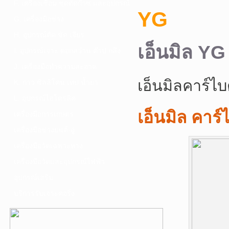
F. เครื่องเชื่อม ชุดตัดก๊าซ และอุปกรณ์
YG
G. เครื่องมือช่าง
H. อุปกรณ์ตัด ขัด เจียร
เอ็นมิล YG
I. อุปกรณ์เจาะ ดอกสว่าน ต๊าป กลึง
J. เครื่องมือทำความสะอาด
เอ็นมิลคาร์ไบ
K. กาว ซิลลิโคน เทป น้ำยา
L. อุปกรณ์ไฮโดรลิค
เอ็นมิล คาร์
เครื่องมือการเกษตร
เครื่องมือช่างยนต์-อู่
เครื่องมือวัดเฉพาะทาง
เครื่องมือวัดและอุปกรณ์ไฟฟ้า
อุปกรณ์เสริม
บริการรับเจาะคอริ่ง