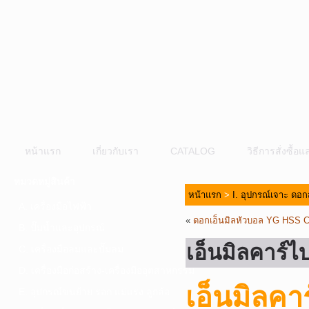
หน้าแรก
เกี่ยวกับเรา
CATALOG
วิธีการสั่งซื้
หมวดหมู่สินค้า
หน้าแรก
>
I. อุปกรณ์เจาะ ดอก
A. เครื่องมือไฟฟ้า
«
ดอกเอ็นมิลหัวบอล YG HSS 
B. ปั๊มน้ำและอุปกรณ์
เอ็นมิลคาร์ไ
C. เครื่องมือลมและปั๊มลม
D. เครื่องมือก่อสร้าง-เครื่องมืออุตสาหกรรม
เอ็นมิลคา
E. อุปกรณ์ขนย้าย รอก แม่แรง ลูกล้อ