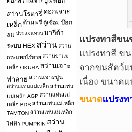
ดอก
ดอกสว่านเจาะปูน
ดอกเจาะ
สว่านโรตารี่
ด้ามฟรี
บ๊อก
ตู้เชื่อม
เหล็ก
มากีต้า
ประแจแหวน
ลม
แปรงทาสีขนข
สว่าน
ระบบ HEX
สว่าน
แปรงทาสี ขนข
สว่านขาแม่
กระแทกไร้สาย
สว่านเจาะ
จากขนสัตว์แ
เหล็ก OKURA
สว่านเจาะปูน
ทำลาย
เนื่อง ขนาดแป
สว่านแท่นแม่เหล็ก
สว่านแท่น
สว่านแท่นแม่
แม่เหล็ก AGP
ขนาด
แปรงทา
สว่านแท่นแม่เหล็ก
เหล็ก BDS
สว่านแท่นแม่เหล็ก
TAMTON
สว่าน
ไฟฟ้า PUMPKIN