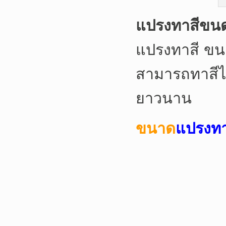
แปรงทาสีขน
แปรงทาสี ข
สามารถทาสีได
ยาวนาน
ขนาด
แปรงท