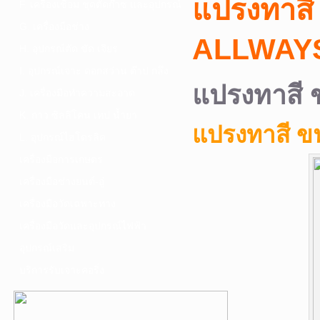
แปรงทาสี
F. เครื่องเชื่อม ชุดตัดก๊าซ และอุปกรณ์
G. เครื่องมือช่าง
ALLWAYS
H. อุปกรณ์ตัด ขัด เจียร
I. อุปกรณ์เจาะ ดอกสว่าน ต๊าป กลึง
แปรงทาสี
J. เครื่องมือทำความสะอาด
K. กาว ซิลลิโคน เทป น้ำยา
แปรงทาสี ข
L. อุปกรณ์ไฮโดรลิค
เครื่องมือการเกษตร
เครื่องมือช่างยนต์-อู่
เครื่องมือวัดเฉพาะทาง
เครื่องมือวัดและอุปกรณ์ไฟฟ้า
อุปกรณ์เสริม
บริการรับเจาะคอริ่ง