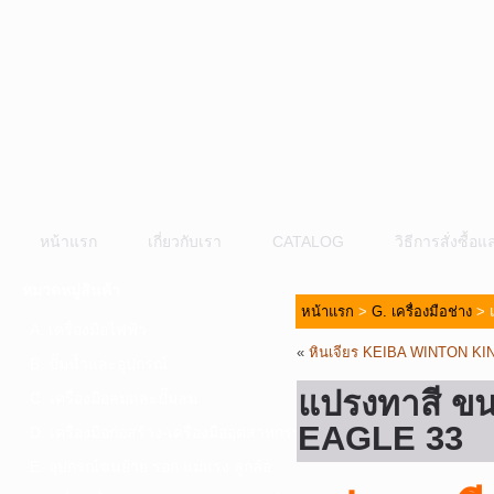
หน้าแรก
เกี่ยวกับเรา
CATALOG
วิธีการสั่งซื้
หมวดหมู่สินค้า
หน้าแรก
>
G. เครื่องมือช่าง
> 
A. เครื่องมือไฟฟ้า
«
หินเจียร KEIBA WINTON KI
B. ปั๊มน้ำและอุปกรณ์
แปรงทาสี ข
C. เครื่องมือลมและปั๊มลม
EAGLE 33
D. เครื่องมือก่อสร้าง-เครื่องมืออุตสาหกรรม
E. อุปกรณ์ขนย้าย รอก แม่แรง ลูกล้อ