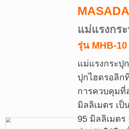
F. เครื่องเชื่อม ชุดตัดก๊าซ และอุปกรณ์
MASAD
G. เครื่องมือช่าง
H. อุปกรณ์ตัด ขัด เจียร
แม่แรงกระ
I. อุปกรณ์เจาะ ดอกสว่าน ต๊าป กลึง
J. เครื่องมือทำความสะอาด
รุ่น MHB-10
K. กาว ซิลลิโคน เทป น้ำยา
L. อุปกรณ์ไฮโดรลิค
แม่แรงกระปุ
เครื่องมือการเกษตร
เครื่องมือช่างยนต์-อู่
ปุกไฮดรอลิก
เครื่องมือวัดเฉพาะทาง
การควบคุมที่
เครื่องมือวัดและอุปกรณ์ไฟฟ้า
อุปกรณ์เสริม
มิลลิเมตร เป็
บริการรับเจาะคอริ่ง
95 มิลลิเมตร