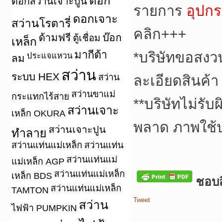
ดอก
ดอกสว่านเจาะปูน
รายการ
อุปกร
ดอกเจาะ
สว่านโรตารี่
คลิก+++
ด้ามฟรี
บ๊อก
ตู้เชื่อม
เหล็ก
มากีต้า
*
บริษัทขอสงว
ประแจแหวน
ลม
สว่าน
ระบบ HEX
สว่าน
ละเอียดสินค้า
สว่านขาแม่
กระแทกไร้สาย
**
บริษัทไม่รับ
สว่านเจาะ
เหล็ก OKURA
พลาด ภาพใช้
สว่านเจาะปูน
ทำลาย
สว่านแท่นแม่เหล็ก
สว่านแท่น
สว่านแท่นแม่
แม่เหล็ก AGP
สว่านแท่นแม่เหล็ก
เหล็ก BDS
ชอบสิ
สว่านแท่นแม่เหล็ก
TAMTON
Tweet
สว่าน
ไฟฟ้า PUMPKIN