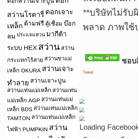
ดอก
ดอกสว่านเจาะปูน
ดอกเจาะ
**
บริษัทไม่รับ
สว่านโรตารี่
ด้ามฟรี
บ๊อก
ตู้เชื่อม
เหล็ก
พลาด ภาพใช้
มากีต้า
ประแจแหวน
ลม
สว่าน
ระบบ HEX
สว่าน
สว่านขาแม่
กระแทกไร้สาย
ชอบสิ
สว่านเจาะ
เหล็ก OKURA
Tweet
สว่านเจาะปูน
ทำลาย
สว่านแท่นแม่เหล็ก
สว่านแท่น
สว่านแท่นแม่
แม่เหล็ก AGP
สว่านแท่นแม่เหล็ก
เหล็ก BDS
สว่านแท่นแม่เหล็ก
TAMTON
Loading Facebook
สว่าน
ไฟฟ้า PUMPKIN