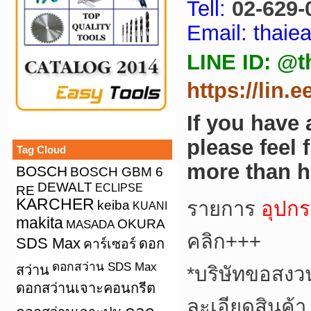
Tell:
02-629-
Email: thai
LINE ID: @t
https://lin.
If you have
please feel 
Tag Cloud
more than h
BOSCH
BOSCH GBM 6
DEWALT
ECLIPSE
RE
KARCHER
keiba
รายการ
อุปกร
KUANI
makita
OKURA
MASADA
คลิก+++
SDS Max
คาร์เซอร์
ดอก
ดอกสว่าน SDS Max
สว่าน
*
บริษัทขอสงว
ดอกสว่านเจาะคอนกรีต
ละเอียดสินค้า