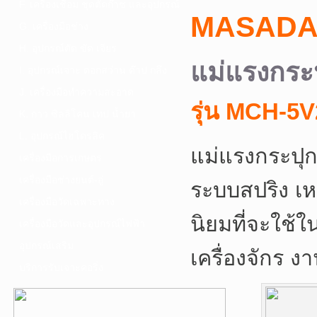
F. เครื่องเชื่อม ชุดตัดก๊าซ และอุปกรณ์
MASAD
G. เครื่องมือช่าง
H. อุปกรณ์ตัด ขัด เจียร
แม่แรงกระ
I. อุปกรณ์เจาะ ดอกสว่าน ต๊าป กลึง
J. เครื่องมือทำความสะอาด
รุ่น MCH-5V
K. กาว ซิลลิโคน เทป น้ำยา
L. อุปกรณ์ไฮโดรลิค
แม่แรงกระปุ
เครื่องมือการเกษตร
เครื่องมือช่างยนต์-อู่
ระบบสปริง เห
เครื่องมือวัดเฉพาะทาง
นิยมที่จะใช้ใ
เครื่องมือวัดและอุปกรณ์ไฟฟ้า
อุปกรณ์เสริม
เครื่องจักร 
บริการรับเจาะคอริ่ง