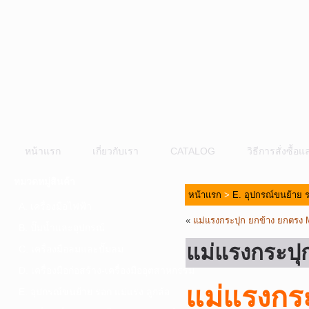
หน้าแรก
เกี่ยวกับเรา
CATALOG
วิธีการสั่งซื้
หมวดหมู่สินค้า
หน้าแรก
>
E. อุปกรณ์ขนย้าย ร
A. เครื่องมือไฟฟ้า
«
แม่แรงกระปุก ยกข้าง ยกตร
B. ปั๊มน้ำและอุปกรณ์
แม่แรงกระป
C. เครื่องมือลมและปั๊มลม
D. เครื่องมือก่อสร้าง-เครื่องมืออุตสาหกรรม
แม่แรงกร
E. อุปกรณ์ขนย้าย รอก แม่แรง ลูกล้อ