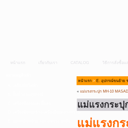
หน้าแรก
เกี่ยวกับเรา
CATALOG
วิธีการสั่งซื้
หมวดหมู่สินค้า
หน้าแรก
>
E. อุปกรณ์ขนย้าย ร
A. เครื่องมือไฟฟ้า
«
แม่แรงกระปุก MH-10 MASA
B. ปั๊มน้ำและอุปกรณ์
แม่แรงกระป
C. เครื่องมือลมและปั๊มลม
D. เครื่องมือก่อสร้าง-เครื่องมืออุตสาหกรรม
แม่แรงก
E. อุปกรณ์ขนย้าย รอก แม่แรง ลูกล้อ