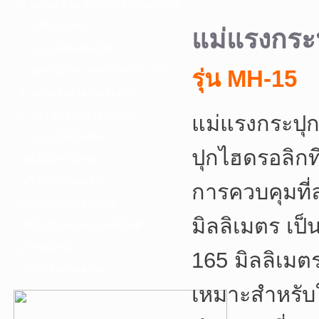
F. เครื่องเชื่อม ชุดตัดก๊าซ และอุปกรณ์
G. เครื่องมือช่าง
แม่แรงกร
H. อุปกรณ์ตัด ขัด เจียร
I. อุปกรณ์เจาะ ดอกสว่าน ต๊าป กลึง
รุ่น MH-15
J. เครื่องมือทำความสะอาด
K. กาว ซิลลิโคน เทป น้ำยา
แม่แรงกระปุ
L. อุปกรณ์ไฮโดรลิค
ปุกไฮดรอลิก
เครื่องมือการเกษตร
เครื่องมือช่างยนต์-อู่
การควบคุมที่
เครื่องมือวัดเฉพาะทาง
มิลลิเมตร เป็
เครื่องมือวัดและอุปกรณ์ไฟฟ้า
อุปกรณ์เสริม
165 มิลลิเมต
บริการรับเจาะคอริ่ง
เหมาะสำหรับใช