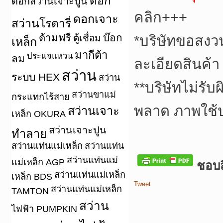
ดอก
ดอกสว่านเจาะปูน
คลิก+++
ดอกเจาะ
สว่านโรตารี่
ด้ามฟรี
บ๊อก
ตู้เชื่อม
*
บริษัทขอสงว
เหล็ก
มากีต้า
ประแจแหวน
ลม
ละเอียดสินค้า
สว่าน
ระบบ HEX
สว่าน
**
บริษัทไม่รับ
สว่านขาแม่
กระแทกไร้สาย
พลาด ภาพใช้
สว่านเจาะ
เหล็ก OKURA
สว่านเจาะปูน
ทำลาย
สว่านแท่นแม่เหล็ก
สว่านแท่น
สว่านแท่นแม่
แม่เหล็ก AGP
ชอบสิ
สว่านแท่นแม่เหล็ก
เหล็ก BDS
Tweet
สว่านแท่นแม่เหล็ก
TAMTON
สว่าน
ไฟฟ้า PUMPKIN