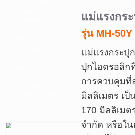
F. เครื่องเชื่อม ชุดตัดก๊าซ และอุปกรณ์
G. เครื่องมือช่าง
แม่แรงกร
H. อุปกรณ์ตัด ขัด เจียร
I. อุปกรณ์เจาะ ดอกสว่าน ต๊าป กลึง
รุ่น MH-50Y
J. เครื่องมือทำความสะอาด
K. กาว ซิลลิโคน เทป น้ำยา
แม่แรงกระปุ
L. อุปกรณ์ไฮโดรลิค
ปุกไฮดรอลิก
เครื่องมือการเกษตร
เครื่องมือช่างยนต์-อู่
การควบคุมที่
เครื่องมือวัดเฉพาะทาง
มิลลิเมตร เป็
เครื่องมือวัดและอุปกรณ์ไฟฟ้า
อุปกรณ์เสริม
170 มิลลิเมตร
บริการรับเจาะคอริ่ง
จำกัด หรือใ