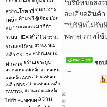
ดอก
ดอกสว่านเจาะปูน
*
บริษัทขอสงว
ดอกเจาะ
สว่านโรตารี่
ละเอียดสินค้า
ด้ามฟรี
บ๊อก
ตู้เชื่อม
เหล็ก
**
บริษัทไม่รับ
มากีต้า
ประแจแหวน
ลม
สว่าน
พลาด ภาพใช้
ระบบ HEX
สว่าน
สว่านขาแม่
กระแทกไร้สาย
สว่านเจาะ
เหล็ก OKURA
ชอบสิ
สว่านเจาะปูน
ทำลาย
สว่านแท่นแม่เหล็ก
สว่านแท่น
Tweet
สว่านแท่นแม่
แม่เหล็ก AGP
สว่านแท่นแม่เหล็ก
เหล็ก BDS
สว่านแท่นแม่เหล็ก
TAMTON
สว่าน
ไฟฟ้า PUMPKIN