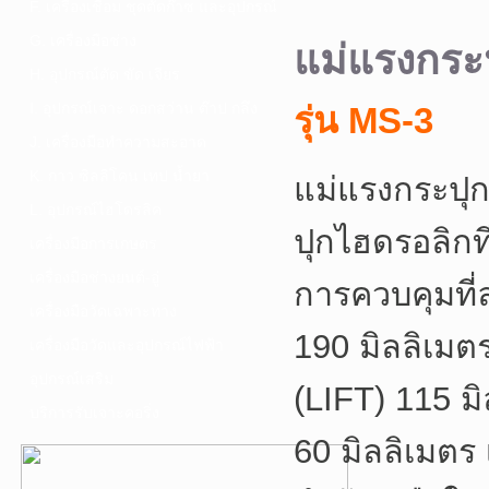
F. เครื่องเชื่อม ชุดตัดก๊าซ และอุปกรณ์
G. เครื่องมือช่าง
แม่แรงกร
H. อุปกรณ์ตัด ขัด เจียร
I. อุปกรณ์เจาะ ดอกสว่าน ต๊าป กลึง
รุ่น MS-3
J. เครื่องมือทำความสะอาด
K. กาว ซิลลิโคน เทป น้ำยา
แม่แรงกระปุ
L. อุปกรณ์ไฮโดรลิค
ปุกไฮดรอลิกท
เครื่องมือการเกษตร
เครื่องมือช่างยนต์-อู่
การควบคุมที่
เครื่องมือวัดเฉพาะทาง
190 มิลลิเมต
เครื่องมือวัดและอุปกรณ์ไฟฟ้า
อุปกรณ์เสริม
(LIFT) 115 ม
บริการรับเจาะคอริ่ง
60 มิลลิเมตร 