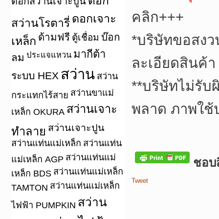
ดอก
ดอกสว่านเจาะปูน
คลิก+++
ดอกเจาะ
สว่านโรตารี่
ด้ามฟรี
บ๊อก
ตู้เชื่อม
*
บริษัทขอสงว
เหล็ก
มากีต้า
ประแจแหวน
ลม
ละเอียดสินค้า
สว่าน
ระบบ HEX
สว่าน
**
บริษัทไม่รับ
สว่านขาแม่
กระแทกไร้สาย
พลาด ภาพใช้
สว่านเจาะ
เหล็ก OKURA
สว่านเจาะปูน
ทำลาย
สว่านแท่นแม่เหล็ก
สว่านแท่น
สว่านแท่นแม่
แม่เหล็ก AGP
ชอบสิ
สว่านแท่นแม่เหล็ก
เหล็ก BDS
Tweet
สว่านแท่นแม่เหล็ก
TAMTON
สว่าน
ไฟฟ้า PUMPKIN