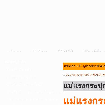
หน้าแรก
เกี่ยวกับเรา
CATALOG
วิธีการสั่งซื้
หมวดหมู่สินค้า
หน้าแรก
>
E. อุปกรณ์ขนย้าย ร
A. เครื่องมือไฟฟ้า
«
แม่แรงกระปุก MS-2 MASAD
B. ปั๊มน้ำและอุปกรณ์
แม่แรงกระป
C. เครื่องมือลมและปั๊มลม
D. เครื่องมือก่อสร้าง-เครื่องมืออุตสาหกรรม
แม่แรงก
E. อุปกรณ์ขนย้าย รอก แม่แรง ลูกล้อ