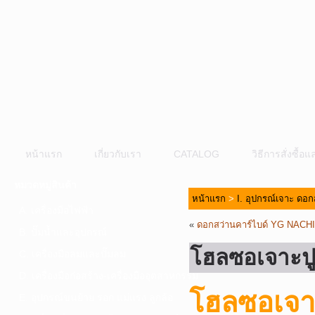
หน้าแรก
เกี่ยวกับเรา
CATALOG
วิธีการสั่งซื้
หมวดหมู่สินค้า
หน้าแรก
>
I. อุปกรณ์เจาะ ดอก
A. เครื่องมือไฟฟ้า
«
ดอกสว่านคาร์ไบด์ YG NACHI
B. ปั๊มน้ำและอุปกรณ์
โฮลซอเจาะป
C. เครื่องมือลมและปั๊มลม
D. เครื่องมือก่อสร้าง-เครื่องมืออุตสาหกรรม
โฮลซอเจา
E. อุปกรณ์ขนย้าย รอก แม่แรง ลูกล้อ