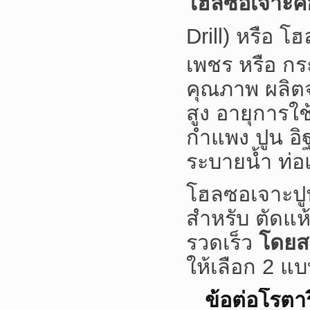
โฮลซอเจาะค
Drill) หรือ โ
เพชร หรือ
กร
คุณภาพ ผลิต
สูง อายุการใ
กำแพง ปูน อิ
ระบายน้ำ ท่อ
โฮลซอเจาะปู
สำหรับ ตัดแห
รวดเร็ว
โดยสา
ให้เลือก 2 แ
ข้อต่อโรตา