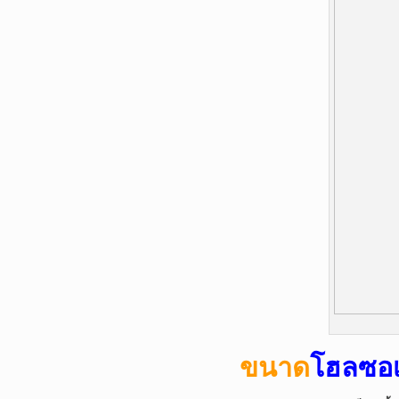
ขนาด
โฮลซอ