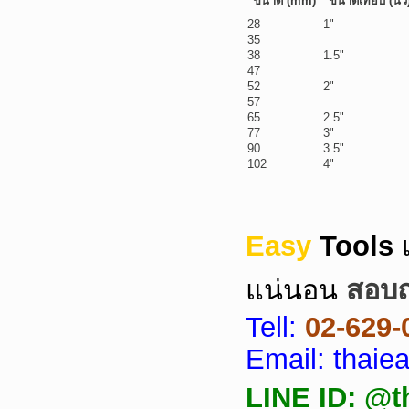
ขนาด (mm)
ขนาดเทียบ (นิ้ว
28
1"
35
38
1.5"
47
52
2"
57
65
2.5"
77
3"
90
3.5"
102
4"
Easy
Tools
แน่นอน
สอบถา
Tell:
02-629-
Email: thai
LINE ID: @t