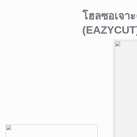
F. เครื่องเชื่อม ชุดตัดก๊าซ และอุปกรณ์
G. เครื่องมือช่าง
โฮลซอเจาะ
H. อุปกรณ์ตัด ขัด เจียร
(EAZYCUT
I. อุปกรณ์เจาะ ดอกสว่าน ต๊าป กลึง
J. เครื่องมือทำความสะอาด
K. กาว ซิลลิโคน เทป น้ำยา
L. อุปกรณ์ไฮโดรลิค
เครื่องมือการเกษตร
เครื่องมือช่างยนต์-อู่
เครื่องมือวัดเฉพาะทาง
เครื่องมือวัดและอุปกรณ์ไฟฟ้า
อุปกรณ์เสริม
บริการรับเจาะคอริ่ง