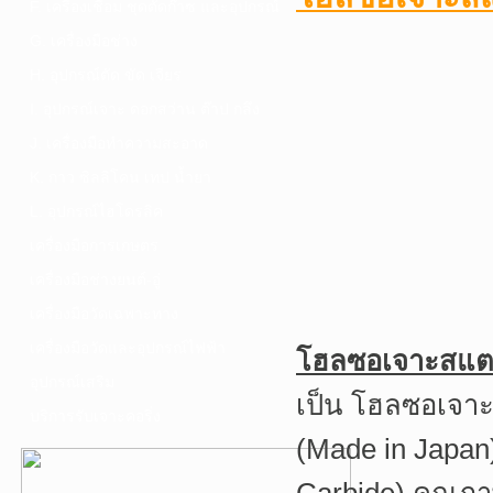
F. เครื่องเชื่อม ชุดตัดก๊าซ และอุปกรณ์
G. เครื่องมือช่าง
H. อุปกรณ์ตัด ขัด เจียร
I. อุปกรณ์เจาะ ดอกสว่าน ต๊าป กลึง
J. เครื่องมือทำความสะอาด
K. กาว ซิลลิโคน เทป น้ำยา
L. อุปกรณ์ไฮโดรลิค
เครื่องมือการเกษตร
เครื่องมือช่างยนต์-อู่
เครื่องมือวัดเฉพาะทาง
เครื่องมือวัดและอุปกรณ์ไฟฟ้า
โฮลซอเจาะสแตนเ
อุปกรณ์เสริม
เป็น โฮลซอเจาะ
บริการรับเจาะคอริ่ง
(Made in Japan