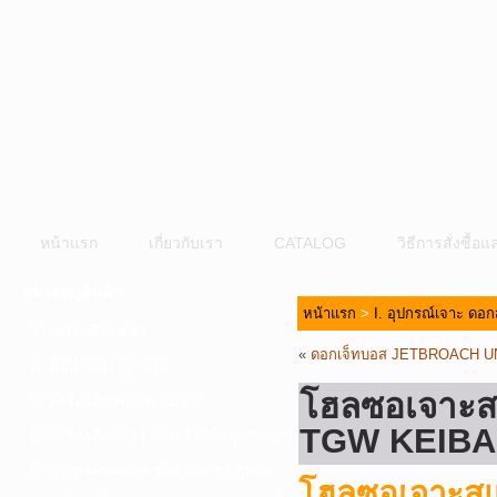
หน้าแรก
เกี่ยวกับเรา
CATALOG
วิธีการสั่งซื้
หมวดหมู่สินค้า
หน้าแรก
>
I. อุปกรณ์เจาะ ดอก
A. เครื่องมือไฟฟ้า
«
ดอกเจ็ทบอส JETBROACH U
B. ปั๊มน้ำและอุปกรณ์
โฮลซอเจาะสแ
C. เครื่องมือลมและปั๊มลม
TGW KEIBA
D. เครื่องมือก่อสร้าง-เครื่องมืออุตสาหกรรม
E. อุปกรณ์ขนย้าย รอก แม่แรง ลูกล้อ
โฮลซอเจาะสแต