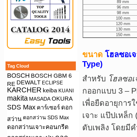
89 mm
96 mm
98 mm
100 mm
120 mm
130 mm
150 mm
ขนาด
โฮลซอเจา
Type)
Tag Cloud
BOSCH
BOSCH GBM 6
สำหรับ
โฮลซอเ
DEWALT
ECLIPSE
RE
KARCHER
กออกแบบ 3 – Pl
keiba
KUANI
makita
OKURA
MASADA
เพื่อยืดอายุการ
SDS Max
คาร์เซอร์
ดอก
เจาะ แป๊ปเหล็ก
ดอกสว่าน SDS Max
สว่าน
ดับเพลิง โดยมีค
ดอกสว่านเจาะคอนกรีต