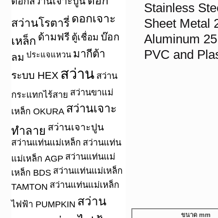
ดอก
ดอกสว่านเจาะปูน
Stainless St
ดอกเจาะ
สว่านโรตารี่
Sheet Metal
ด้ามฟรี
บ๊อก
ตู้เชื่อม
Aluminum 2
เหล็ก
มากีต้า
PVC and Pla
ประแจแหวน
ลม
สว่าน
ระบบ HEX
สว่าน
สว่านขาแม่
กระแทกไร้สาย
สว่านเจาะ
เหล็ก OKURA
สว่านเจาะปูน
ทำลาย
สว่านแท่นแม่เหล็ก
สว่านแท่น
สว่านแท่นแม่
แม่เหล็ก AGP
สว่านแท่นแม่เหล็ก
เหล็ก BDS
สว่านแท่นแม่เหล็ก
TAMTON
สว่าน
ไฟฟ้า PUMPKIN
ขนาด mm