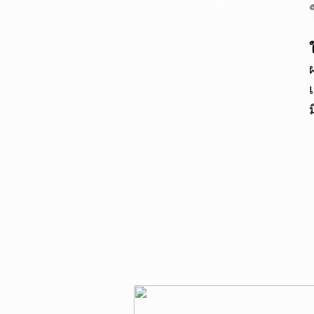
F. เครื่องเชื่อม ชุดตัดก๊าซ และอุปกรณ์
G. เครื่องมือช่าง
H. อุปกรณ์ตัด ขัด เจียร
I. อุปกรณ์เจาะ ดอกสว่าน ต๊าป กลึง
J. เครื่องมือทำความสะอาด
K. กาว ซิลลิโคน เทป น้ำยา
L. อุปกรณ์ไฮโดรลิค
เครื่องมือการเกษตร
เครื่องมือช่างยนต์-อู่
เครื่องมือวัดเฉพาะทาง
เครื่องมือวัดและอุปกรณ์ไฟฟ้า
อุปกรณ์เสริม
บริการรับเจาะคอริ่ง