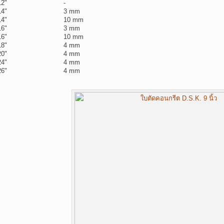
12"
-
14"
3 mm
14"
10 mm
16"
3 mm
16"
10 mm
18"
4 mm
20"
4 mm
24"
4 mm
26"
4 mm