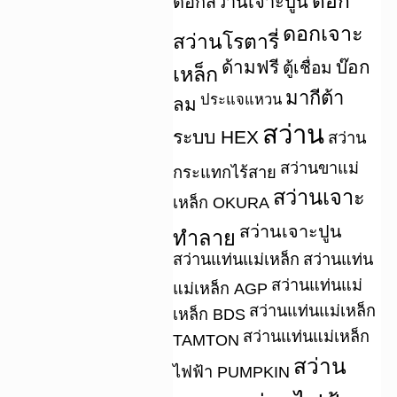
ดอก
ดอกสว่านเจาะปูน
ดอกเจาะ
สว่านโรตารี่
ด้ามฟรี
บ๊อก
ตู้เชื่อม
เหล็ก
มากีต้า
ประแจแหวน
ลม
สว่าน
ระบบ HEX
สว่าน
สว่านขาแม่
กระแทกไร้สาย
สว่านเจาะ
เหล็ก OKURA
สว่านเจาะปูน
ทำลาย
สว่านแท่นแม่เหล็ก
สว่านแท่น
สว่านแท่นแม่
แม่เหล็ก AGP
สว่านแท่นแม่เหล็ก
เหล็ก BDS
สว่านแท่นแม่เหล็ก
TAMTON
สว่าน
ไฟฟ้า PUMPKIN