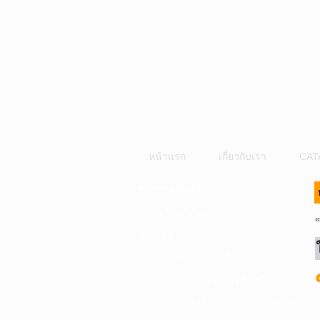
หน้าแรก
เกี่ยวกับเรา
CAT
หมวดหมู่สินค้า
A. เครื่องมือไฟฟ้า
B. ปั๊มน้ำและอุปกรณ์
C. เครื่องมือลมและปั๊มลม
D. เครื่องมือก่อสร้าง-เครื่องมืออุตสาหกรร
E. อุปกรณ์ขนย้าย รอก แม่แรง ลูกล้อ