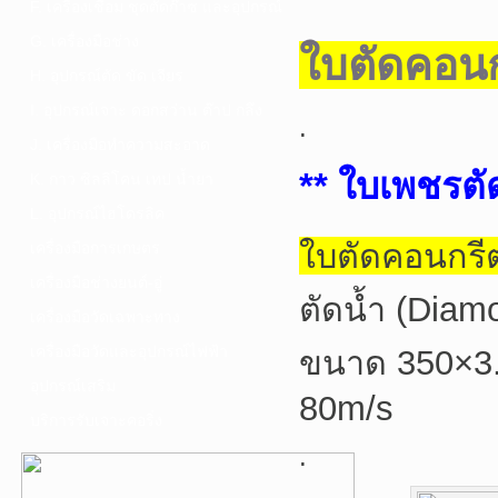
F. เครื่องเชื่อม ชุดตัดก๊าซ และอุปกรณ์
G. เครื่องมือช่าง
ใบตัดคอน
H. อุปกรณ์ตัด ขัด เจียร
I. อุปกรณ์เจาะ ดอกสว่าน ต๊าป กลึง
.
J. เครื่องมือทำความสะอาด
** ใบเพชรตั
K. กาว ซิลลิโคน เทป น้ำยา
L. อุปกรณ์ไฮโดรลิค
ใบตัดคอนกรี
เครื่องมือการเกษตร
เครื่องมือช่างยนต์-อู่
ตัดน้ำ (Diam
เครื่องมือวัดเฉพาะทาง
เครื่องมือวัดและอุปกรณ์ไฟฟ้า
ขนาด 350×3
อุปกรณ์เสริม
80m/s
บริการรับเจาะคอริ่ง
.