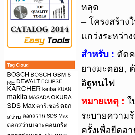
หลุด
– โครงสร้าง
แกว่งระหว่าง
สำหรับ :
ตัดค
Tag Cloud
ยางมะตอย, ต
BOSCH
BOSCH GBM 6
อิฐทนไฟ
DEWALT
ECLIPSE
RE
KARCHER
keiba
KUANI
makita
OKURA
MASADA
หมายเหตุ :
ใบ
SDS Max
คาร์เซอร์
ดอก
ระบายความร
ดอกสว่าน SDS Max
สว่าน
ดอกสว่านเจาะคอนกรีต
ครั้งเพื่อยื