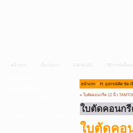
หน้าแรก
เกี่ยวกับเรา
CATALOG
วิธีการสั่งซื้
หมวดหมู่สินค้า
หน้าแรก
>
H. อุปกรณ์ตัด ขัด เ
A. เครื่องมือไฟฟ้า
«
ใบตัดคอนกรีต 12 นิ้ว TAMT
B. ปั๊มน้ำและอุปกรณ์
ใบตัดคอนกรี
C. เครื่องมือลมและปั๊มลม
D. เครื่องมือก่อสร้าง-เครื่องมืออุตสาหกรรม
ใบตัดคอน
E. อุปกรณ์ขนย้าย รอก แม่แรง ลูกล้อ