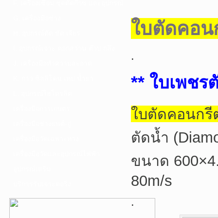
F. เครื่องเชื่อม ชุดตัดก๊าซ และอุปกรณ์
G. เครื่องมือช่าง
ใบตัดคอน
H. อุปกรณ์ตัด ขัด เจียร
I. อุปกรณ์เจาะ ดอกสว่าน ต๊าป กลึง
.
J. เครื่องมือทำความสะอาด
** ใบเพชรต
K. กาว ซิลลิโคน เทป น้ำยา
L. อุปกรณ์ไฮโดรลิค
เครื่องมือการเกษตร
ใบตัดคอนกรี
เครื่องมือช่างยนต์-อู่
ตัดน้ำ (Diam
เครื่องมือวัดเฉพาะทาง
เครื่องมือวัดและอุปกรณ์ไฟฟ้า
ขนาด 600×4
อุปกรณ์เสริม
80m/s
บริการรับเจาะคอริ่ง
.