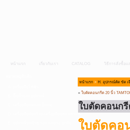
หน้าแรก
เกี่ยวกับเรา
CATALOG
วิธีการสั่งซื้
หมวดหมู่สินค้า
หน้าแรก
>
H. อุปกรณ์ตัด ขัด เ
A. เครื่องมือไฟฟ้า
«
ใบตัดคอนกรีต 20 นิ้ว TAMT
B. ปั๊มน้ำและอุปกรณ์
ใบตัดคอนกรี
C. เครื่องมือลมและปั๊มลม
D. เครื่องมือก่อสร้าง-เครื่องมืออุตสาหกรรม
ใบตัดคอน
E. อุปกรณ์ขนย้าย รอก แม่แรง ลูกล้อ