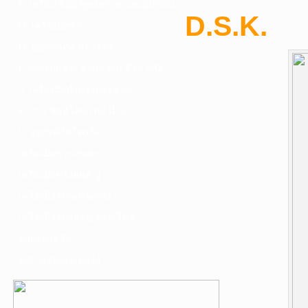
F. เครื่องเชื่อม ชุดตัดก๊าซ และอุปกรณ์
D.S.K.
G. เครื่องมือช่าง
H. อุปกรณ์ตัด ขัด เจียร
I. อุปกรณ์เจาะ ดอกสว่าน ต๊าป กลึง
J. เครื่องมือทำความสะอาด
K. กาว ซิลลิโคน เทป น้ำยา
L. อุปกรณ์ไฮโดรลิค
เครื่องมือการเกษตร
เครื่องมือช่างยนต์-อู่
เครื่องมือวัดเฉพาะทาง
เครื่องมือวัดและอุปกรณ์ไฟฟ้า
อุปกรณ์เสริม
บริการรับเจาะคอริ่ง