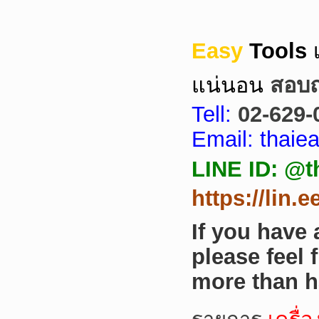
Easy
Tools
แน่นอน
สอบถา
Tell:
02-629-
Email: thai
LINE ID: @t
https://lin.
If you have
please feel 
more than h