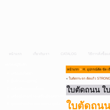
หน้าแรก
เกี่ยวกับเรา
CATALOG
วิธีการสั่งซื้
หมวดหมู่สินค้า
หน้าแรก
>
H. อุปกรณ์ตัด ขัด เ
A. เครื่องมือไฟฟ้า
«
ใบตัดกระจก ตัดแก้ว STRO
B. ปั๊มน้ำและอุปกรณ์
ใบตัดถนน ใบ
C. เครื่องมือลมและปั๊มลม
D. เครื่องมือก่อสร้าง-เครื่องมืออุตสาหกรรม
ใบตัดถนน
E. อุปกรณ์ขนย้าย รอก แม่แรง ลูกล้อ