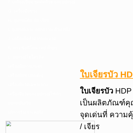
F. เครื่องเชื่อม ชุดตัดก๊าซ และอุปกรณ์
G. เครื่องมือช่าง
H. อุปกรณ์ตัด ขัด เจียร
I. อุปกรณ์เจาะ ดอกสว่าน ต๊าป กลึง
J. เครื่องมือทำความสะอาด
K. กาว ซิลลิโคน เทป น้ำยา
L. อุปกรณ์ไฮโดรลิค
เครื่องมือการเกษตร
ใบเจียรบัว H
เครื่องมือช่างยนต์-อู่
เครื่องมือวัดเฉพาะทาง
ใบเจียรบัว
HDP (
เครื่องมือวัดและอุปกรณ์ไฟฟ้า
เป็นผลิตภัณฑ์ค
อุปกรณ์เสริม
บริการรับเจาะคอริ่ง
จุดเด่นที่ ความค
/ เจียร