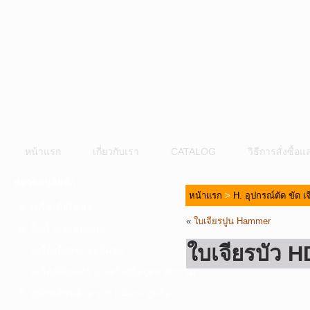
หน้าแรก
เกี่ยวกับเรา
CATALOG
วิธีการสั่งซื้
หมวดหมู่สินค้า
หน้าแรก
>
H. อุปกรณ์ตัด ขัด เ
A. เครื่องมือไฟฟ้า
«
ใบเจียรปูน Hammer
B. ปั๊มน้ำและอุปกรณ์
ใบเจียรบัว 
C. เครื่องมือลมและปั๊มลม
D. เครื่องมือก่อสร้าง-เครื่องมืออุตสาหกรรม
E. อุปกรณ์ขนย้าย รอก แม่แรง ลูกล้อ