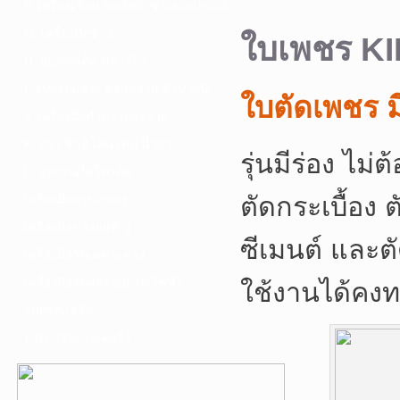
F. เครื่องเชื่อม ชุดตัดก๊าซ และอุปกรณ์
G. เครื่องมือช่าง
ใบเพชร KI
H. อุปกรณ์ตัด ขัด เจียร
I. อุปกรณ์เจาะ ดอกสว่าน ต๊าป กลึง
ใบตัดเพชร มี
J. เครื่องมือทำความสะอาด
K. กาว ซิลลิโคน เทป น้ำยา
รุ่นมีร่อง ไม
L. อุปกรณ์ไฮโดรลิค
ตัดกระเบื้อง 
เครื่องมือการเกษตร
เครื่องมือช่างยนต์-อู่
ซีเมนต์ และต
เครื่องมือวัดเฉพาะทาง
เครื่องมือวัดและอุปกรณ์ไฟฟ้า
ใช้งานได้คง
อุปกรณ์เสริม
บริการรับเจาะคอริ่ง