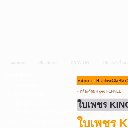
หน้าแรก
เกี่ยวกับเรา
CATALOG
วิธีการสั่งซื้
หมวดหมู่สินค้า
หน้าแรก
>
H. อุปกรณ์ตัด ขัด เ
A. เครื่องมือไฟฟ้า
«
กล้องวัดมุม geo FENNEL
B. ปั๊มน้ำและอุปกรณ์
ใบเพชร KI
C. เครื่องมือลมและปั๊มลม
D. เครื่องมือก่อสร้าง-เครื่องมืออุตสาหกรรม
ใบเพชร K
E. อุปกรณ์ขนย้าย รอก แม่แรง ลูกล้อ