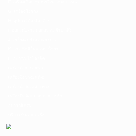
F. เครื่องเชื่อม ชุดตัดก๊าซ และอุปกรณ์
G. เครื่องมือช่าง
H. อุปกรณ์ตัด ขัด เจียร
I. อุปกรณ์เจาะ ดอกสว่าน ต๊าป กลึง
J. เครื่องมือทำความสะอาด
K. กาว ซิลลิโคน เทป น้ำยา
L. อุปกรณ์ไฮโดรลิค
เครื่องมือการเกษตร
เครื่องมือช่างยนต์-อู่
เครื่องมือวัดเฉพาะทาง
เครื่องมือวัดและอุปกรณ์ไฟฟ้า
อุปกรณ์เสริม
บริการรับเจาะคอริ่ง