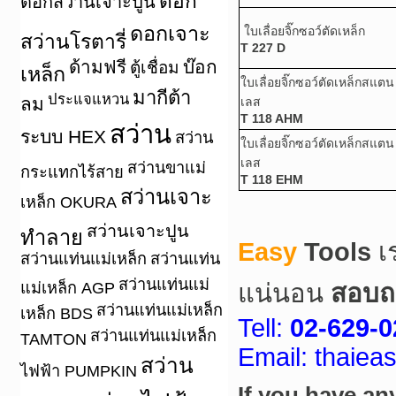
ดอก
ดอกสว่านเจาะปูน
ดอกเจาะ
ใบเลื่อยจิ๊กซอว์ตัดเหล็ก
สว่านโรตารี่
T 227 D
ด้ามฟรี
บ๊อก
ตู้เชื่อม
เหล็ก
ใบเลื่อยจิ๊กซอว์ตัดเหล็กสแตน
มากีต้า
ประแจแหวน
ลม
เลส
T 118 AHM
สว่าน
ระบบ HEX
สว่าน
ใบเลื่อยจิ๊กซอว์ตัดเหล็กสแตน
เลส
สว่านขาแม่
กระแทกไร้สาย
T 118 EHM
สว่านเจาะ
เหล็ก OKURA
สว่านเจาะปูน
ทำลาย
Easy
Tools
เ
สว่านแท่นแม่เหล็ก
สว่านแท่น
สว่านแท่นแม่
แม่เหล็ก AGP
แน่นอน
สอบถา
สว่านแท่นแม่เหล็ก
เหล็ก BDS
Tell:
02-629-0
สว่านแท่นแม่เหล็ก
TAMTON
Email: thaie
สว่าน
ไฟฟ้า PUMPKIN
If you have an