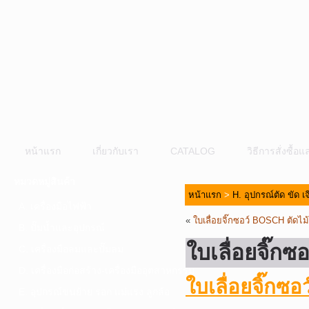
หน้าแรก
เกี่ยวกับเรา
CATALOG
วิธีการสั่งซื้
หมวดหมู่สินค้า
หน้าแรก
>
H. อุปกรณ์ตัด ขัด เ
A. เครื่องมือไฟฟ้า
«
ใบเลื่อยจิ๊กซอว์ BOSCH ตัดไม้
B. ปั๊มน้ำและอุปกรณ์
ใบเลื่อยจิ๊ก
C. เครื่องมือลมและปั๊มลม
D. เครื่องมือก่อสร้าง-เครื่องมืออุตสาหกรรม
ใบเลื่อยจิ๊กซ
E. อุปกรณ์ขนย้าย รอก แม่แรง ลูกล้อ