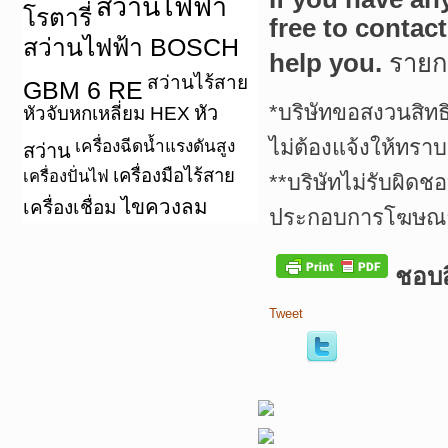
สว่านไฟฟ้า
โรตารี่
free to contac
สว่านไฟฟ้า BOSCH
help you.
ราย
สว่านไร้สาย
GBM 6 RE
*บริษัทขอสงวนสิทธ
หัว
หัวจับหกเหลี่ยม HEX
ไม่ต้องแจ้งให้ทราบ
เครื่องฉีดน้ำแรงดันสูง
สว่าน
เครื่องมือไร้สาย
เครื่องปั่นไฟ
**บริษัทไม่รับผิดช
ไขควงลม
เครื่องเชื่อม
ประกอบการโฆษณาเ
ชอบสิ
Tweet