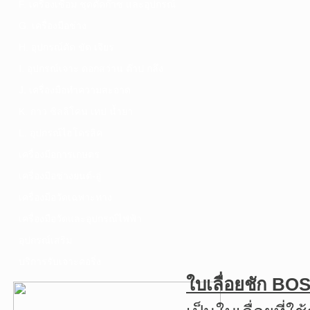
F. เครื่องเชื่อม ชุดตัดก๊าซ และอุปกรณ์
G. เครื่องมือช่าง
H. อุปกรณ์ตัด ขัด เจียร
I. อุปกรณ์เจาะ ดอกสว่าน ต๊าป กลึง
J. เครื่องมือทำความสะอาด
K. กาว ซิลลิโคน เทป น้ำยา
L. อุปกรณ์ไฮโดรลิค
เครื่องมือการเกษตร
เครื่องมือช่างยนต์-อู่
เครื่องมือวัดเฉพาะทาง
เครื่องมือวัดและอุปกรณ์ไฟฟ้า
อุปกรณ์เสริม
บริการรับเจาะคอริ่ง
ใบเลื่อยชัก B