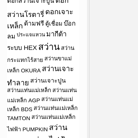
ดอก
ดอกสว่านเจาะปูน
ดอกเจาะ
สว่านโรตารี่
ด้ามฟรี
บ๊อก
ตู้เชื่อม
เหล็ก
มากีต้า
ประแจแหวน
ลม
สว่าน
ระบบ HEX
สว่าน
สว่านขาแม่
กระแทกไร้สาย
สว่านเจาะ
เหล็ก OKURA
สว่านเจาะปูน
ทำลาย
สว่านแท่นแม่เหล็ก
สว่านแท่น
สว่านแท่นแม่
แม่เหล็ก AGP
สว่านแท่นแม่เหล็ก
เหล็ก BDS
สว่านแท่นแม่เหล็ก
TAMTON
สว่าน
ไฟฟ้า PUMPKIN