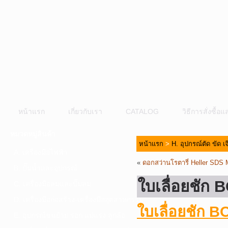
หน้าแรก
เกี่ยวกับเรา
CATALOG
วิธีการสั่งซื้
หมวดหมู่สินค้า
หน้าแรก
>
H. อุปกรณ์ตัด ขัด เ
A. เครื่องมือไฟฟ้า
«
ดอกสว่านโรตารี่ Heller SDS
B. ปั๊มน้ำและอุปกรณ์
ใบเลื่อยชัก
C. เครื่องมือลมและปั๊มลม
D. เครื่องมือก่อสร้าง-เครื่องมืออุตสาหกรรม
ใบเลื่อยชัก 
E. อุปกรณ์ขนย้าย รอก แม่แรง ลูกล้อ