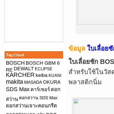
ข้อมูล
ใบเลื่อยช
Tag Cloud
ใบเลื่อยชัก BOS
BOSCH
BOSCH GBM 6
DEWALT
ECLIPSE
RE
สำหรับใช้ในวัสด
KARCHER
keiba
KUANI
makita
พลาสติกนิ่ม
OKURA
MASADA
SDS Max
คาร์เซอร์
ดอก
ดอกสว่าน SDS Max
สว่าน
ดอกสว่านเจาะคอนกรีต