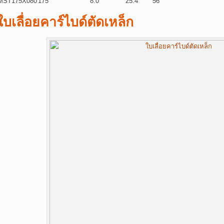
MST175X080
175
8.0
25.4
56
ใบเลื่อยคาร์ไบด์ตัดเหล็ก