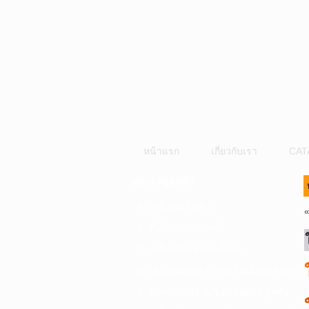
หน้าแรก
เกี่ยวกับเรา
CAT
หมวดหมู่สินค้า
A. เครื่องมือไฟฟ้า
B. ปั๊มน้ำและอุปกรณ์
C. เครื่องมือลมและปั๊มลม
D. เครื่องมือก่อสร้าง-เครื่องมืออุตสาหกรร
E. อุปกรณ์ขนย้าย รอก แม่แรง ลูกล้อ