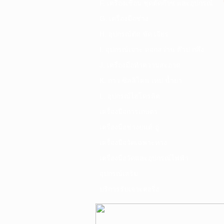
F. เครื่องเชื่อม ชุดตัดก๊าซ และอุปกรณ์
G. เครื่องมือช่าง
H. อุปกรณ์ตัด ขัด เจียร
I. อุปกรณ์เจาะ ดอกสว่าน ต๊าป กลึง
J. เครื่องมือทำความสะอาด
K. กาว ซิลลิโคน เทป น้ำยา
L. อุปกรณ์ไฮโดรลิค
เครื่องมือการเกษตร
เครื่องมือช่างยนต์-อู่
เครื่องมือวัดเฉพาะทาง
เครื่องมือวัดและอุปกรณ์ไฟฟ้า
อุปกรณ์เสริม
บริการรับเจาะคอริ่ง