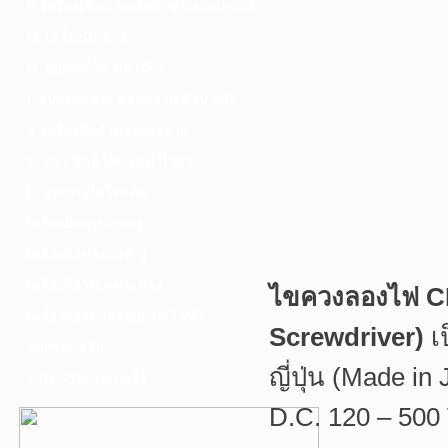
F. เครื่องเชื่อม ชุดตัดก๊าซ และอุปกรณ์
G. เครื่องมือช่าง
H. อุปกรณ์ตัด ขัด เจียร
I. อุปกรณ์เจาะ ดอกสว่าน ต๊าป กลึง
J. เครื่องมือทำความสะอาด
K. กาว ซิลลิโคน เทป น้ำยา
L. อุปกรณ์ไฮโดรลิค
เครื่องมือการเกษตร
เครื่องมือช่างยนต์-อู่
เครื่องมือวัดเฉพาะทาง
ไขควงลองไฟ C
เครื่องมือวัดและอุปกรณ์ไฟฟ้า
Screwdriver)
เ
อุปกรณ์เสริม
ญี่ปุ่น (Made 
บริการรับเจาะคอริ่ง
D.C. 120 – 500