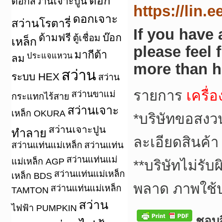
ดอก
ดอกสว่านเจาะปูน
https://lin.
ดอกเจาะ
สว่านโรตารี่
If you have
ด้ามฟรี
บ๊อก
ตู้เชื่อม
เหล็ก
please feel 
มากีต้า
ประแจแหวน
ลม
more than h
สว่าน
ระบบ HEX
สว่าน
รายการ
เครื่
สว่านขาแม่
กระแทกไร้สาย
สว่านเจาะ
เหล็ก OKURA
*
บริษัทขอสงว
สว่านเจาะปูน
ทำลาย
ละเอียดสินค้า
สว่านแท่นแม่เหล็ก
สว่านแท่น
สว่านแท่นแม่
แม่เหล็ก AGP
**
บริษัทไม่รับ
สว่านแท่นแม่เหล็ก
เหล็ก BDS
พลาด ภาพใช้
สว่านแท่นแม่เหล็ก
TAMTON
สว่าน
ไฟฟ้า PUMPKIN
ชอบสิ