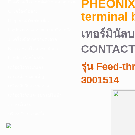
PHEONIX
F. เครื่องเชื่อม ชุดตัดก๊าซ และอุปกรณ์
G. เครื่องมือช่าง
terminal
H. อุปกรณ์ตัด ขัด เจียร
I. อุปกรณ์เจาะ ดอกสว่าน ต๊าป กลึง
เทอร์มินั
J. เครื่องมือทำความสะอาด
CONTAC
K. กาว ซิลลิโคน เทป น้ำยา
L. อุปกรณ์ไฮโดรลิค
รุ่น Feed-t
เครื่องมือการเกษตร
เครื่องมือช่างยนต์-อู่
3001514
เครื่องมือวัดเฉพาะทาง
เครื่องมือวัดและอุปกรณ์ไฟฟ้า
อุปกรณ์เสริม
บริการรับเจาะคอริ่ง