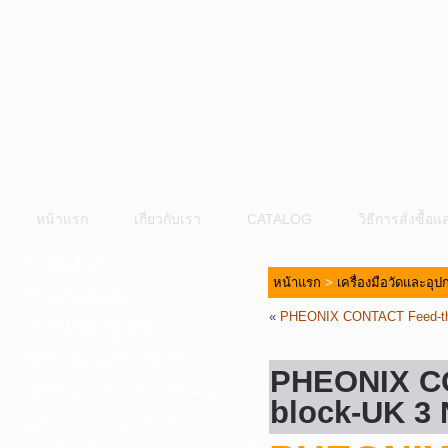
หน้าแรก
เกี่ยวกับเรา
CATALOG
วิธีการสั่งซื้
หมวดหมู่สินค้า
หน้าแรก
>
เครื่องมือวัดและอุ
A. เครื่องมือไฟฟ้า
«
PHEONIX CONTACT Feed-thr
B. ปั๊มน้ำและอุปกรณ์
C. เครื่องมือลมและปั๊มลม
PHEONIX CO
D. เครื่องมือก่อสร้าง-เครื่องมืออุตสาหกรรม
block-UK 3
E. อุปกรณ์ขนย้าย รอก แม่แรง ลูกล้อ