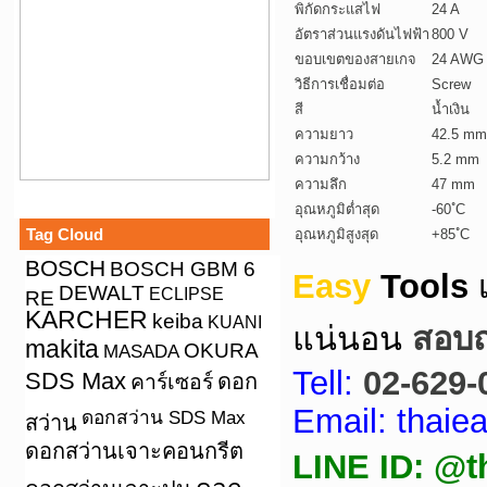
พิกัดกระแสไฟ
24 A
อัตราส่วนแรงดันไฟฟ้า
800 V
ขอบเขตของสายเกจ
24 AWG 
วิธีการเชื่อมต่อ
Screw
สี
น้ำเงิน
ความยาว
42.5 mm
ความกว้าง
5.2 mm
ความลึก
47 mm
อุณหภูมิต่ำสุด
-60 ํC
Tag Cloud
อุณหภูมิสูงสุด
+85 ํC
BOSCH
BOSCH GBM 6
Easy
Tools
DEWALT
ECLIPSE
RE
KARCHER
keiba
KUANI
แน่นอน
สอบถา
makita
OKURA
MASADA
Tell:
02-629-
SDS Max
คาร์เซอร์
ดอก
Email: thai
ดอกสว่าน SDS Max
สว่าน
ดอกสว่านเจาะคอนกรีต
LINE ID: @t