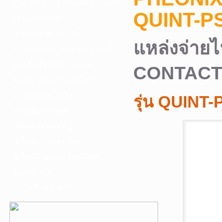
F. เครื่องเชื่อม ชุดตัดก๊าซ และอุปกรณ์
QUINT-PS
G. เครื่องมือช่าง
H. อุปกรณ์ตัด ขัด เจียร
แหล่งจ่าย
I. อุปกรณ์เจาะ ดอกสว่าน ต๊าป กลึง
J. เครื่องมือทำความสะอาด
CONTAC
K. กาว ซิลลิโคน เทป น้ำยา
L. อุปกรณ์ไฮโดรลิค
รุ่น QUINT
เครื่องมือการเกษตร
เครื่องมือช่างยนต์-อู่
เครื่องมือวัดเฉพาะทาง
เครื่องมือวัดและอุปกรณ์ไฟฟ้า
อุปกรณ์เสริม
บริการรับเจาะคอริ่ง