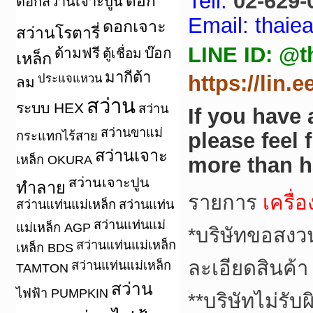
Tell:
02-629-
ดอก
ดอกสว่านเจาะปูน
Email: thai
ดอกเจาะ
สว่านโรตารี่
LINE ID: @t
ด้ามฟรี
บ๊อก
ตู้เชื่อม
เหล็ก
มากีต้า
https://lin.
ประแจแหวน
ลม
สว่าน
ระบบ HEX
สว่าน
If you have
สว่านขาแม่
กระแทกไร้สาย
please feel 
สว่านเจาะ
เหล็ก OKURA
more than h
สว่านเจาะปูน
ทำลาย
รายการ
เครื่
สว่านแท่นแม่เหล็ก
สว่านแท่น
สว่านแท่นแม่
แม่เหล็ก AGP
*
บริษัทขอสงว
สว่านแท่นแม่เหล็ก
เหล็ก BDS
ละเอียดสินค้า
สว่านแท่นแม่เหล็ก
TAMTON
สว่าน
ไฟฟ้า PUMPKIN
**
บริษัทไม่รับ