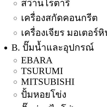
สว่านโรตารี่
เครื่องสกัดคอนกรีต
เครื่องเจียร มอเตอร์ห
B. ปั๊มน้ำและอุปกรณ์
EBARA
TSURUMI
MITSUBISHI
ปั้มหอยโข่ง