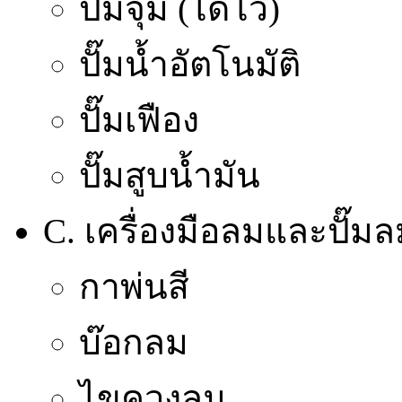
ปั๊มจุ่ม (ไดโว่)
ปั๊มน้ำอัตโนมัติ
ปั๊มเฟือง
ปั๊มสูบน้ำมัน
C. เครื่องมือลมและปั๊ม
กาพ่นสี
บ๊อกลม
ไขควงลม