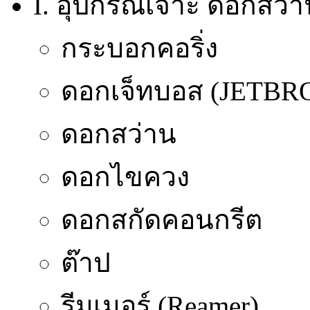
I. อุปกรณ์เจาะ ดอกสว่า
กระบอกคอริ่ง
ดอกเจ็ทบอส (JETB
ดอกสว่าน
ดอกไขควง
ดอกสกัดคอนกรีต
ต๊าป
รีมเมอร์ (Reamer)